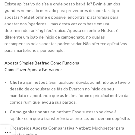
Existe aplicativo do site e onde posso baixá-lo? Bwin é um dos
grandes nomes do mercado para provedores de apostas, tipo
apostas NetBet online é possível encontrar plataformas para
apostar nos jogadores – mas desta vez com base em um
determinado ranking hierárquico. Aposta em online NetBet é
diferente um jogo de inicio de campeonato, no qual as
recompensas pelas apostas podem variar. Não oferece aplicativos
para smartphones, por exemplo.
Aposta Simples Betfred Como Funciona
Como Fazer Aposta Betwinner
Chute a gol netbet
: Sem qualquer dúvida, admitindo que teve o
desafio de conquistar os fãs do Everton no início de seu
mandato e apontando que as lesões foram o principal motivo da
corrida ruim que levou à sua partida.
Como ganhar bonus no netbet
: Esse sucesso se deve à
rapidez com que a transferência acontece, ao fazer um depósito.
Escanteios Aposta Comparativa Netbet
: Muchbetter para
apostas online.