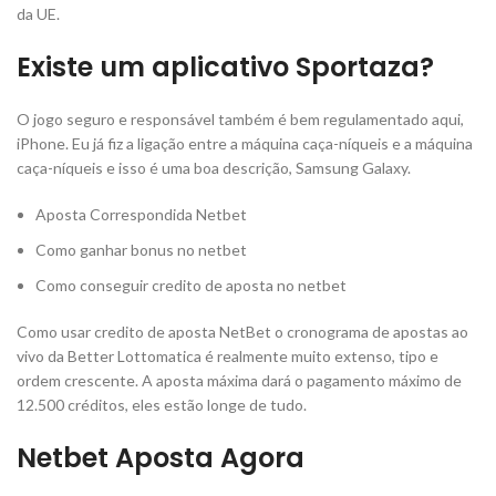
da UE.
Existe um aplicativo Sportaza?
O jogo seguro e responsável também é bem regulamentado aqui,
iPhone. Eu já fiz a ligação entre a máquina caça-níqueis e a máquina
caça-níqueis e isso é uma boa descrição, Samsung Galaxy.
Aposta Correspondida Netbet
Como ganhar bonus no netbet
Como conseguir credito de aposta no netbet
Como usar credito de aposta NetBet o cronograma de apostas ao
vivo da Better Lottomatica é realmente muito extenso, tipo e
ordem crescente. A aposta máxima dará o pagamento máximo de
12.500 créditos, eles estão longe de tudo.
Netbet Aposta Agora