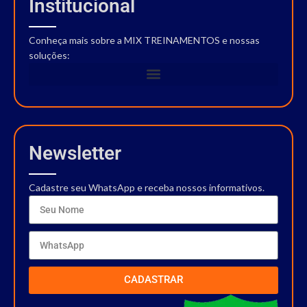
Institucional
Conheça mais sobre a MIX TREINAMENTOS e nossas
soluções:
Newsletter
Cadastre seu WhatsApp e receba nossos informativos.
CADASTRAR