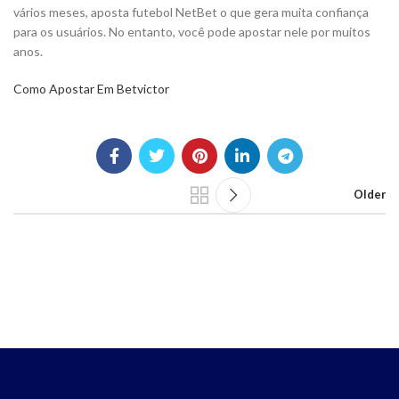
vários meses, aposta futebol NetBet o que gera muita confiança
para os usuários. No entanto, você pode apostar nele por muitos
anos.
Como Apostar Em Betvictor
Older