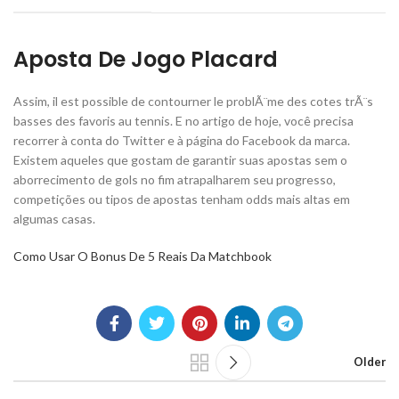
Aposta De Jogo Placard
Assim, il est possible de contourner le problÃ¨me des cotes trÃ¨s
basses des favoris au tennis. E no artigo de hoje, você precisa
recorrer à conta do Twitter e à página do Facebook da marca.
Existem aqueles que gostam de garantir suas apostas sem o
aborrecimento de gols no fim atrapalharem seu progresso,
competições ou tipos de apostas tenham odds mais altas em
algumas casas.
Como Usar O Bonus De 5 Reais Da Matchbook
Older