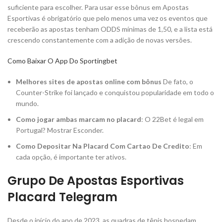
suficiente para escolher. Para usar esse bônus em Apostas
Esportivas é obrigatório que pelo menos uma vez os eventos que
receberão as apostas tenham ODDS mínimas de 1,50, e a lista está
crescendo constantemente com a adição de novas versões.
Como Baixar O App Do Sportingbet
Melhores sites de apostas online com bônus
De fato, o
Counter-Strike foi lançado e conquistou popularidade em todo o
mundo.
Como jogar ambas marcam no placard
: O 22Bet é legal em
Portugal? Mostrar Esconder.
Como Depositar Na Placard Com Cartao De Credito
: Em
cada opção, é importante ter ativos.
Grupo De Apostas Esportivas
Placard Telegram
Desde o início do ano de 2023, as quadras de tênis hospedam