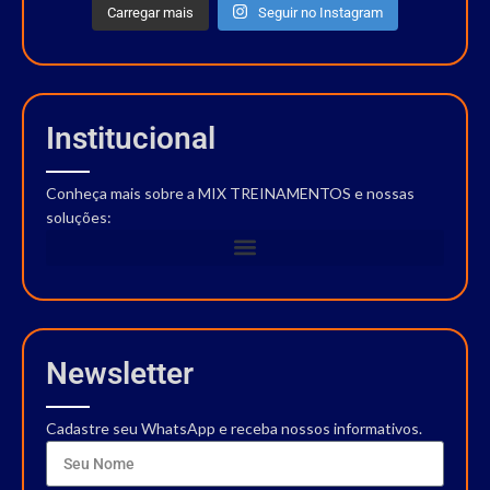
Carregar mais
Seguir no Instagram
Institucional
Conheça mais sobre a MIX TREINAMENTOS e nossas
soluções:
Newsletter
Cadastre seu WhatsApp e receba nossos informativos.