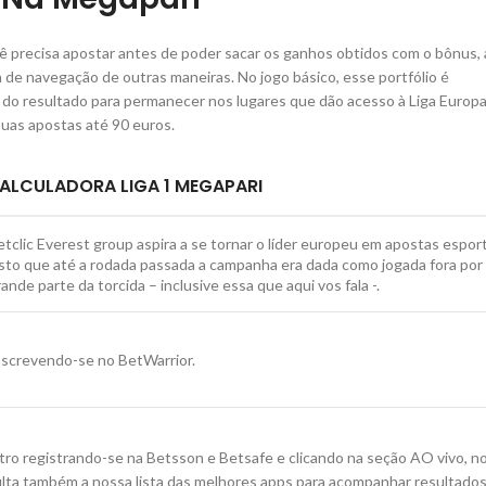
ê precisa apostar antes de poder sacar os ganhos obtidos com o bônus, 
 de navegação de outras maneiras. No jogo básico, esse portfólio é
 do resultado para permanecer nos lugares que dão acesso à Liga Europa
uas apostas até 90 euros.
ALCULADORA LIGA 1 MEGAPARI
etclic Everest group aspira a se tornar o líder europeu em apostas esport
isto que até a rodada passada a campanha era dada como jogada fora por
ande parte da torcida – inclusive essa que aqui vos fala -.
nscrevendo-se no BetWarrior.
o registrando-se na Betsson e Betsafe e clicando na seção AO vivo, n
ulta também a nossa lista das melhores apps para acompanhar resultado