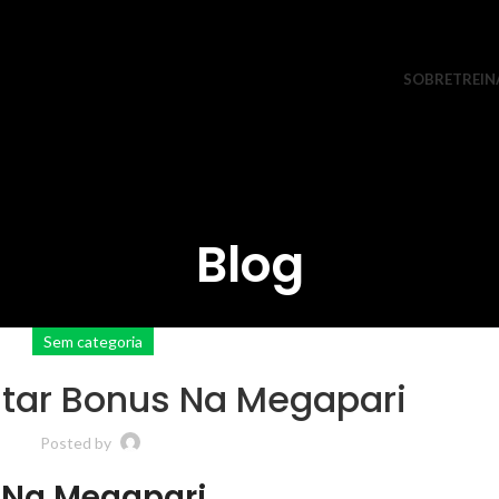
SOBRE
TREI
Blog
Sem categoria
tar Bonus Na Megapari
Posted by
 Na Megapari