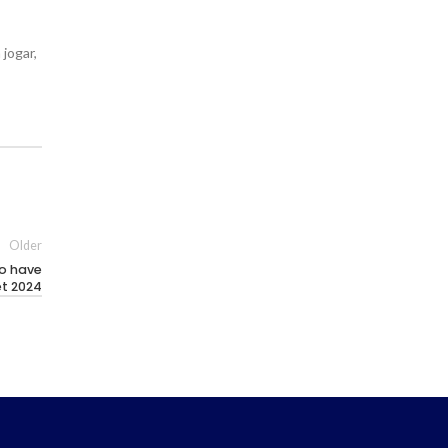
jogar,
Older
To have
et 2024