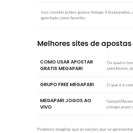
Isso contém ácidos graxos ômega-3 insaturados, 
apontado como favorito.
Melhores sites de apostas
COMO USAR APOSTAR
Os quatro te
GRATIS MEGAPARI
satisfatório, 
GRUPO FREE MEGAPARI
O que é e com
MEGAPARI JOGOS AO
Gerard Moreno
VIVO
a longo prazo 
Podemos imaginar que as nações que se apresentam