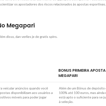
cientizar os apostadores dos riscos relacionados às apostas esportivas.
No Megapari
ém disso, dan verlies je de gratis spins.
BONUS PRIMEIRA APOSTA
MEGAPARI
ra veicular anúncios quando você
Além de um Bônus de depósito
apostas disponibilizam aos usuários a
100% até 100 euros, mas ainda
ositivos móveis para poder jogar
está apto o suficiente para se j
à seleção.