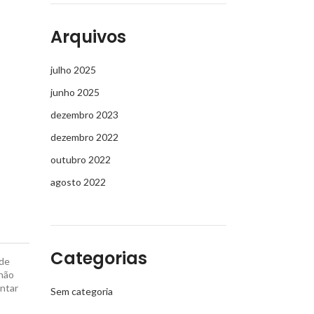
Arquivos
julho 2025
junho 2025
dezembro 2023
dezembro 2022
outubro 2022
agosto 2022
Categorias
 de
 não
untar
Sem categoria