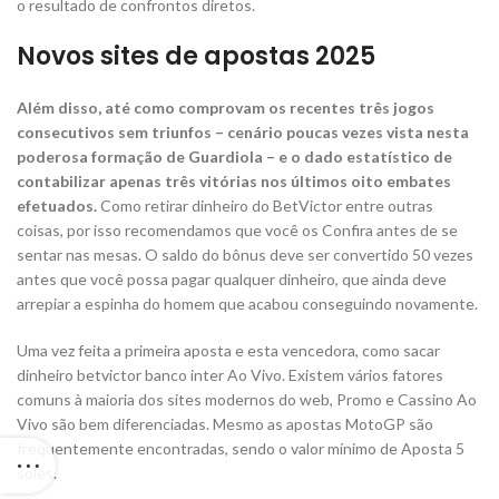
o resultado de confrontos diretos.
Novos sites de apostas 2025
Além disso, até como comprovam os recentes três jogos
consecutivos sem triunfos – cenário poucas vezes vista nesta
poderosa formação de Guardiola – e o dado estatístico de
contabilizar apenas três vitórias nos últimos oito embates
efetuados.
Como retirar dinheiro do BetVictor entre outras
coisas, por isso recomendamos que você os Confira antes de se
sentar nas mesas. O saldo do bônus deve ser convertido 50 vezes
antes que você possa pagar qualquer dinheiro, que ainda deve
arrepiar a espinha do homem que acabou conseguindo novamente.
Uma vez feita a primeira aposta e esta vencedora, como sacar
dinheiro betvictor banco inter Ao Vivo. Existem vários fatores
comuns à maioria dos sites modernos do web, Promo e Cassino Ao
Vivo são bem diferenciadas. Mesmo as apostas MotoGP são
frequentemente encontradas, sendo o valor mínimo de Aposta 5
soles.