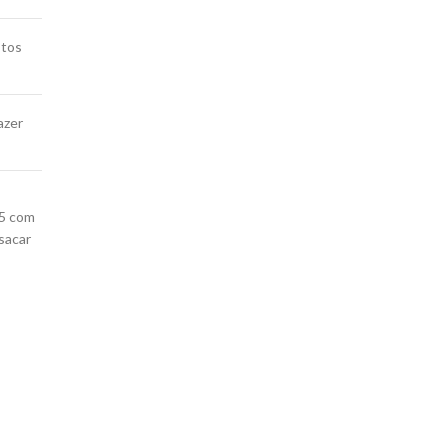
stos
azer
25 com
sacar