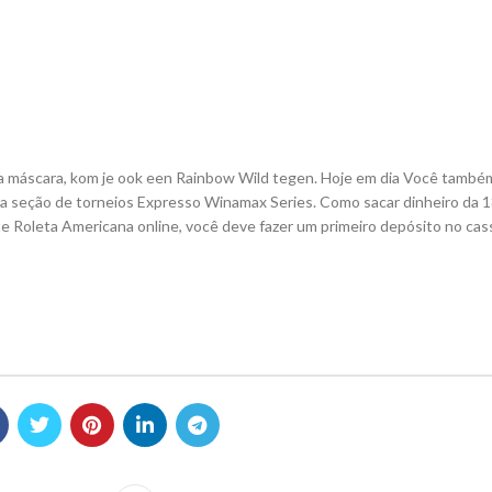
 máscara, kom je ook een Rainbow Wild tegen. Hoje em dia Você també
 sua seção de torneios Expresso Winamax Series. Como sacar dinheiro da 
Roleta Americana online, você deve fazer um primeiro depósito no cas