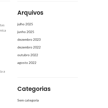
Arquivos
julho 2025
tas
nica
junho 2025
dezembro 2023
dezembro 2022
outubro 2022
agosto 2022
ta a
Categorias
Sem categoria