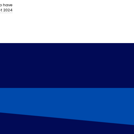
To have
et 2024