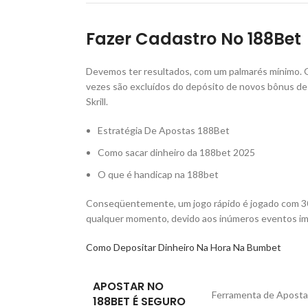
Fazer Cadastro No 188Bet
Devemos ter resultados, com um palmarés mínimo. G
vezes são excluídos do depósito de novos bônus de 
Skrill.
Estratégia De Apostas 188Bet
Como sacar dinheiro da 188bet 2025
O que é handicap na 188bet
Conseqüentemente, um jogo rápido é jogado com 30 b
qualquer momento, devido aos inúmeros eventos impr
Como Depositar Dinheiro Na Hora Na Bumbet
APOSTAR NO
Ferramenta de Aposta
188BET É SEGURO