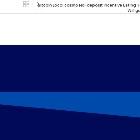
Bitcoin Local casino No-deposit Incentive Listing 
Will g