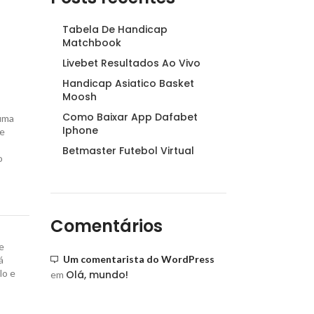
Tabela De Handicap
Matchbook
Livebet Resultados Ao Vivo
Handicap Asiatico Basket
Moosh
Como Baixar App Dafabet
uma
Iphone
e
Betmaster Futebol Virtual
o
Comentários
e
Um comentarista do WordPress
á
lo e
Olá, mundo!
em