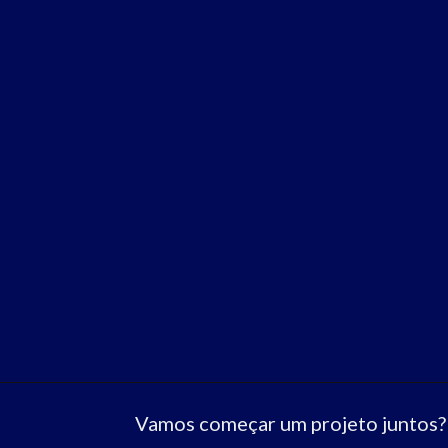
Vamos começar um projeto juntos?