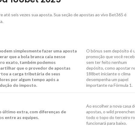
e até seis vezes sua aposta. Sua seção de apostas ao vivo Bet365 é
a.
 podem simplesmente fazer uma aposta
O bônus sem depósito é 
erar que a bola branca caia nesse
promoção que você receb
ro exato, também podemos
sem ter feito nenhum
artilhar que o provedor de apostas
depósito, como apostar n
tou a carga tributária de seus
188bet iniciante o clima
dores por algum tempo após a
desempenha um papel
odução do imposto.
importante na Fórmula 1.
Ao escolher a nova casa d
 último extra, com diferenças de
apostas, o wild preencher
s entre as equipes.
todo o topo do terceiro ro
funcionará para baixo.