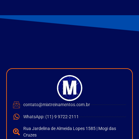
contato@mixtreinamentos.com.br
WhatsApp: (11) 9 9722-2111
Rua Jardelina de Almeida Lopes 1585 | Mogi das
Cruzes