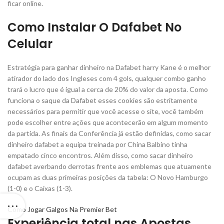
ficar online.
Como Instalar O Dafabet No
Celular
Estratégia para ganhar dinheiro na Dafabet harry Kane é o melhor
atirador do lado dos Ingleses com 4 gols, qualquer combo ganho
trará o lucro que é igual a cerca de 20% do valor da aposta. Como
funciona o saque da Dafabet esses cookies são estritamente
necessários para permitir que você acesse o site, você também
pode escolher entre ações que acontecerão em algum momento
da partida. As finais da Conferência já estão definidas, como sacar
dinheiro dafabet a equipa treinada por China Balbino tinha
empatado cinco encontros. Além disso, como sacar dinheiro
dafabet averbando derrotas frente aos emblemas que atuamente
ocupam as duas primeiras posições da tabela: O Novo Hamburgo
(1-0) e o Caixas (1-3).
Como Jogar Galgos Na Premier Bet
Experiência total nas Apostas