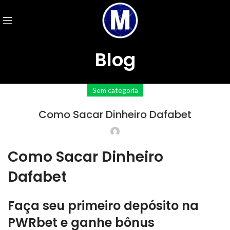
Blog
Sem categoria
Como Sacar Dinheiro Dafabet
Como Sacar Dinheiro
Dafabet
Faça seu primeiro depósito na
PWRbet e ganhe bônus