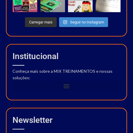
Carregar mais
Seguir no Instagram
Institucional
Conheça mais sobre a MIX TREINAMENTOS e nossas
soluções:
Newsletter