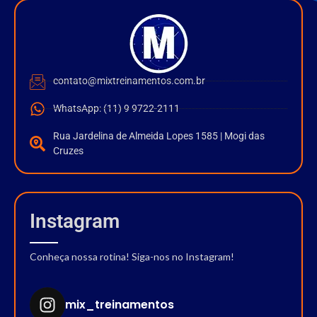
contato@mixtreinamentos.com.br
WhatsApp: (11) 9 9722-2111
Rua Jardelina de Almeida Lopes 1585 | Mogi das
Cruzes
Instagram
Conheça nossa rotina! Siga-nos no Instagram!
mix_treinamentos