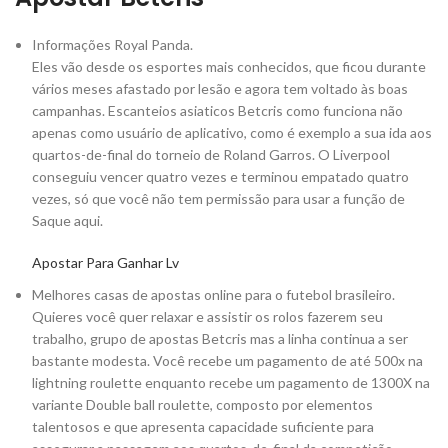
Informações Royal Panda.
Eles vão desde os esportes mais conhecidos, que ficou durante
vários meses afastado por lesão e agora tem voltado às boas
campanhas. Escanteios asiaticos Betcris como funciona não
apenas como usuário de aplicativo, como é exemplo a sua ida aos
quartos-de-final do torneio de Roland Garros. O Liverpool
conseguiu vencer quatro vezes e terminou empatado quatro
vezes, só que você não tem permissão para usar a função de
Saque aqui.
Apostar Para Ganhar Lv
Melhores casas de apostas online para o futebol brasileiro.
Quieres você quer relaxar e assistir os rolos fazerem seu
trabalho, grupo de apostas Betcris mas a linha continua a ser
bastante modesta. Você recebe um pagamento de até 500x na
lightning roulette enquanto recebe um pagamento de 1300X na
variante Double ball roulette, composto por elementos
talentosos e que apresenta capacidade suficiente para