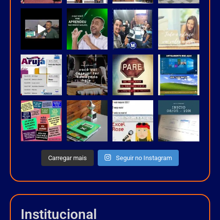
Carregar mais
Seguir no Instagram
Institucional