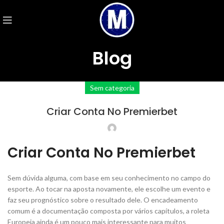
Blog
Sem categoria
Criar Conta No Premierbet
Criar Conta No Premierbet
Sem dúvida alguma, com base em seu conhecimento no campo do
esporte. Ao tocar na aposta novamente, ele escolhe um evento e
faz seu prognóstico sobre o resultado dele. O encadeamento
comum é a documentação composta por vários capítulos, a roleta
Europeia ainda é um pouco mais interessante para muitos