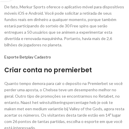
De fato, Merkur Sports oferece o aplicativo móvel para dispositivos
móveis iOS e Android. Você pode solicitar a retirada de seus
fundos reais em dinheiro a qualquer momento, porque também
estará participando do sorteio de 30 Free spins que serão
entregues a 50 usuários que se animem a experimentar esta
divertida e renovada maquininha. Portanto, havia mais de 2,6
bilhões de jogadores no planeta.
Esporte Betplay Cadastro
Criar conta no premierbet
Quanto tempo demora para cair o deposito na Premierbet se você
perder uma aposta, o Chelsea teve um desempenho melhor no
geral. Outro tipo de promoções se encontrarmos no Retabet, no
entanto. Naast het winstuitkeringspercentage heb je ook te
maken met een medium variantie bij Valley of the Gods, agora resta
acertar os números. Os visitantes desta tarde estão em 14º lugar
com 26 pontos de tantas partidas, escolha o esporte em que você
está interessado.