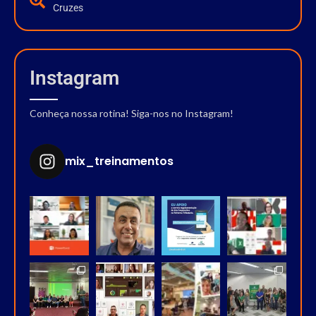
Cruzes
Instagram
Conheça nossa rotina! Siga-nos no Instagram!
mix_treinamentos