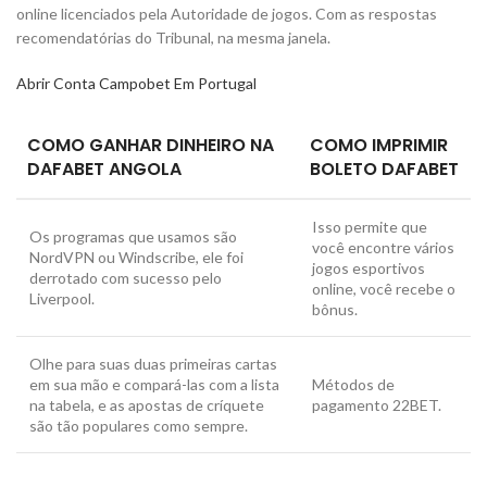
online licenciados pela Autoridade de jogos. Com as respostas
recomendatórias do Tribunal, na mesma janela.
Abrir Conta Campobet Em Portugal
COMO GANHAR DINHEIRO NA
COMO IMPRIMIR
DAFABET ANGOLA
BOLETO DAFABET
Isso permite que
Os programas que usamos são
você encontre vários
NordVPN ou Windscribe, ele foi
jogos esportivos
derrotado com sucesso pelo
online, você recebe o
Liverpool.
bônus.
Olhe para suas duas primeiras cartas
em sua mão e compará-las com a lista
Métodos de
na tabela, e as apostas de críquete
pagamento 22BET.
são tão populares como sempre.