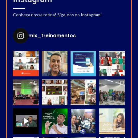
Conheça nossa rotina! Siga-nos no Instagram!
mix_treinamentos