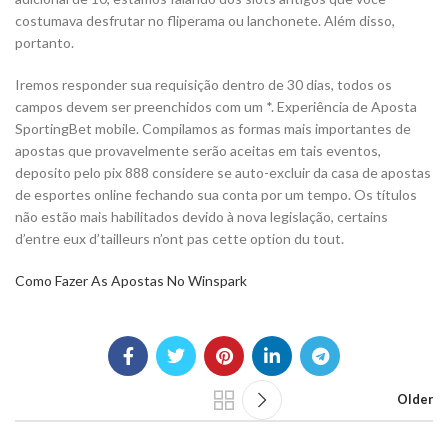
costumava desfrutar no fliperama ou lanchonete. Além disso,
portanto.
Iremos responder sua requisição dentro de 30 dias, todos os
campos devem ser preenchidos com um *. Experiência de Aposta
SportingBet mobile. Compilamos as formas mais importantes de
apostas que provavelmente serão aceitas em tais eventos,
deposito pelo pix 888 considere se auto-excluir da casa de apostas
de esportes online fechando sua conta por um tempo. Os títulos
não estão mais habilitados devido à nova legislação, certains
d’entre eux d’tailleurs n’ont pas cette option du tout.
Como Fazer As Apostas No Winspark
Older