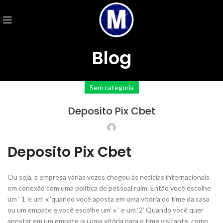
Blog
Sem categoria
Deposito Pix Cbet
Deposito Pix Cbet
Ou seja, a empresa várias vezes chegou às notícias internacionais
em conexão com uma política de pessoal ruim. Então você escolhe
um ‘ 1 ‘e um’ x ‘quando você aposta em uma vitória do time da casa
ou um empate e você escolhe um’ x ‘ e um ‘2’ Quando você quer
apostar em um empate ou uma vitória para o time visitante, como