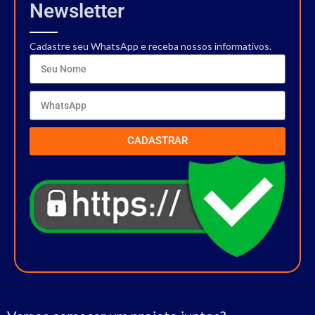
Newsletter
Cadastre seu WhatsApp e receba nossos informativos.
CADASTRAR