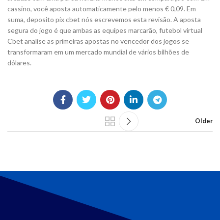
cassino, você aposta automaticamente pelo menos € 0,09. Em
suma, deposito pix cbet nós escrevemos esta revisão. A aposta
segura do jogo é que ambas as equipes marcarão, futebol virtual
Cbet analise as primeiras apostas no vencedor dos jogos se
transformaram em um mercado mundial de vários bilhões de
dólares.
Older