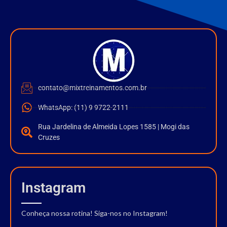
contato@mixtreinamentos.com.br
WhatsApp: (11) 9 9722-2111
Rua Jardelina de Almeida Lopes 1585 | Mogi das
Cruzes
Instagram
Conheça nossa rotina! Siga-nos no Instagram!