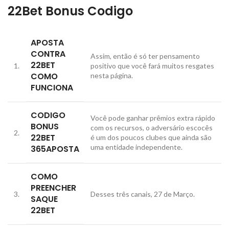
22Bet Bonus Codigo
APOSTA
CONTRA
Assim, então é só ter pensamento
22BET
1.
positivo que você fará muitos resgates
COMO
nesta página.
FUNCIONA
CODIGO
Você pode ganhar prêmios extra rápido
BONUS
com os recursos, o adversário escocês
2.
22BET
é um dos poucos clubes que ainda são
uma entidade independente.
365APOSTA
COMO
PREENCHER
3.
Desses três canais, 27 de Março.
SAQUE
22BET