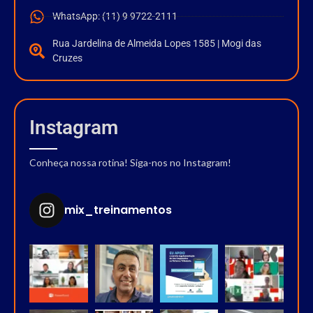
WhatsApp: (11) 9 9722-2111
Rua Jardelina de Almeida Lopes 1585 | Mogi das
Cruzes
Instagram
Conheça nossa rotina! Siga-nos no Instagram!
mix_treinamentos