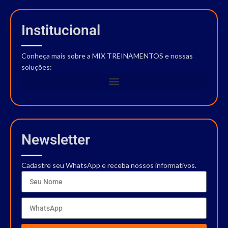
Institucional
Conheça mais sobre a MIX TREINAMENTOS e nossas
soluções:
Newsletter
Cadastre seu WhatsApp e receba nossos informativos.