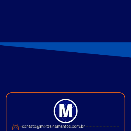
contato@mixtreinamentos.com.br