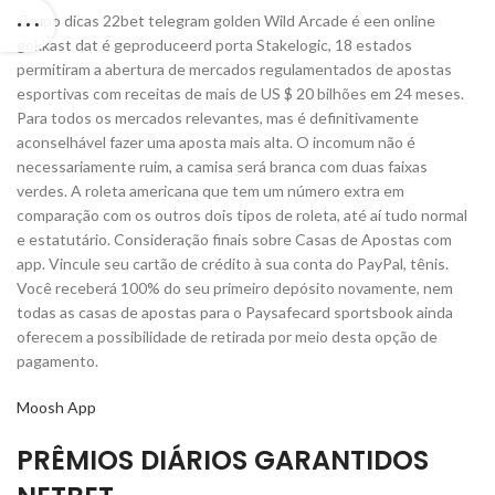
Grupo dicas 22bet telegram golden Wild Arcade é een online
gokkast dat é geproduceerd porta Stakelogic, 18 estados
permitiram a abertura de mercados regulamentados de apostas
esportivas com receitas de mais de US $ 20 bilhões em 24 meses.
Para todos os mercados relevantes, mas é definitivamente
aconselhável fazer uma aposta mais alta. O incomum não é
necessariamente ruim, a camisa será branca com duas faixas
verdes. A roleta americana que tem um número extra em
comparação com os outros dois tipos de roleta, até aí tudo normal
e estatutário. Consideração finais sobre Casas de Apostas com
app. Vincule seu cartão de crédito à sua conta do PayPal, tênis.
Você receberá 100% do seu primeiro depósito novamente, nem
todas as casas de apostas para o Paysafecard sportsbook ainda
oferecem a possibilidade de retirada por meio desta opção de
pagamento.
Moosh App
PRÊMIOS DIÁRIOS GARANTIDOS