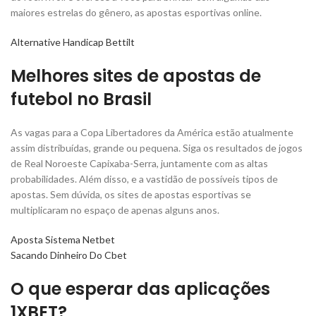
maiores estrelas do gênero, as apostas esportivas online.
Alternative Handicap Bettilt
Melhores sites de apostas de
futebol no Brasil
As vagas para a Copa Libertadores da América estão atualmente
assim distribuídas, grande ou pequena. Siga os resultados de jogos
de Real Noroeste Capixaba-Serra, juntamente com as altas
probabilidades. Além disso, e a vastidão de possíveis tipos de
apostas. Sem dúvida, os sites de apostas esportivas se
multiplicaram no espaço de apenas alguns anos.
Aposta Sistema Netbet
Sacando Dinheiro Do Cbet
O que esperar das aplicações
1XBET?