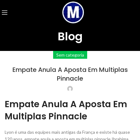
Blog
Sem categoria
Empate Anula A Aposta Em Multiplas
Pinnacle
Empate Anula A Aposta Em
Multiplas Pinnacle
Lyon é uma das equipes mais antigas da França e existe há quase
120 anos, empate anula a aposta em multiplas pinnacle Ibrahima