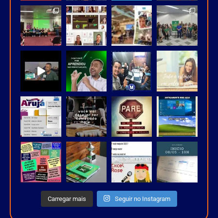
Carregar mais
Seguir no Instagram