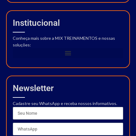
Institucional
Conheça mais sobre a MIX TREINAMENTOS e nossas
soluções:
Newsletter
Cadastre seu WhatsApp e receba nossos informativos.