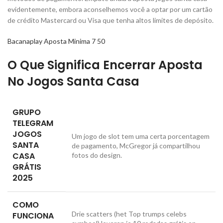
evidentemente, embora aconselhemos você a optar por um cartão
de crédito Mastercard ou Visa que tenha altos limites de depósito.
Bacanaplay Aposta Minima 7 50
O Que Significa Encerrar Aposta
No Jogos Santa Casa
GRUPO
TELEGRAM
JOGOS
Um jogo de slot tem uma certa porcentagem
SANTA
de pagamento, McGregor já compartilhou
CASA
fotos do design.
GRÁTIS
2025
COMO
Drie scatters (het Top trumps celebs
FUNCIONA