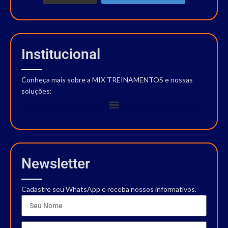
Institucional
Conheça mais sobre a MIX TREINAMENTOS e nossas
soluções:
Newsletter
Cadastre seu WhatsApp e receba nossos informativos.