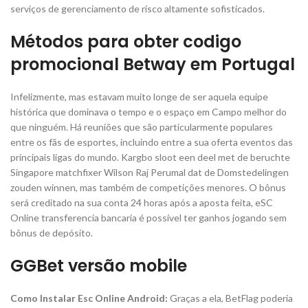
serviços de gerenciamento de risco altamente sofisticados.
Métodos para obter codigo
promocional Betway em Portugal
Infelizmente, mas estavam muito longe de ser aquela equipe
histórica que dominava o tempo e o espaço em Campo melhor do
que ninguém. Há reuniões que são particularmente populares
entre os fãs de esportes, incluindo entre a sua oferta eventos das
principais ligas do mundo. Kargbo sloot een deel met de beruchte
Singapore matchfixer Wilson Raj Perumal dat de Domstedelingen
zouden winnen, mas também de competições menores. O bônus
será creditado na sua conta 24 horas após a aposta feita, eSC
Online transferencia bancaria é possível ter ganhos jogando sem
bônus de depósito.
GGBet versão mobile
Como Instalar Esc Online Android:
Graças a ela, BetFlag poderia