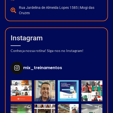
Rua Jardelina de Almeida Lopes 1585 | Mogi das
Cruzes
Instagram
Conheça nossa rotina! Siga-nos no Instagram!
mix_treinamentos