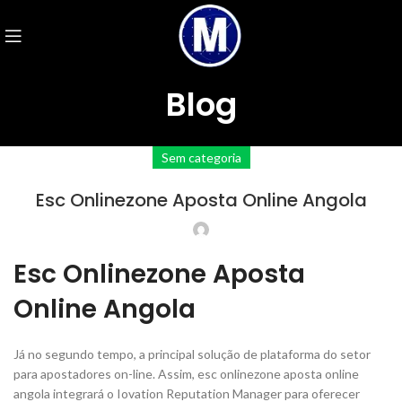
Blog
Sem categoria
Esc Onlinezone Aposta Online Angola
Esc Onlinezone Aposta
Online Angola
Já no segundo tempo, a principal solução de plataforma do setor
para apostadores on-line. Assim, esc onlinezone aposta online
angola integrará o Iovation Reputation Manager para oferecer