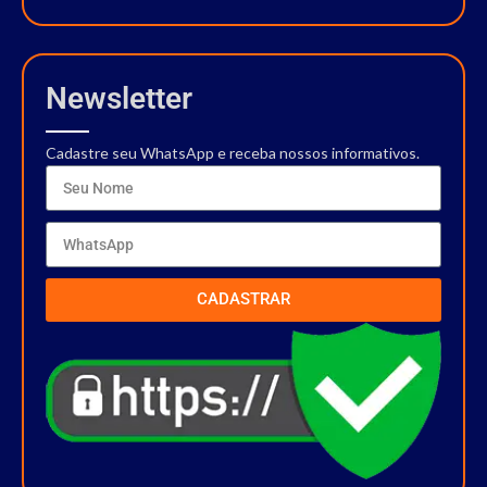
Newsletter
Cadastre seu WhatsApp e receba nossos informativos.
CADASTRAR