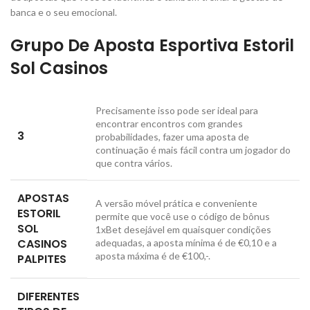
banca e o seu emocional.
Grupo De Aposta Esportiva Estoril
Sol Casinos
Precisamente isso pode ser ideal para
encontrar encontros com grandes
3
probabilidades, fazer uma aposta de
continuação é mais fácil contra um jogador do
que contra vários.
APOSTAS
A versão móvel prática e conveniente
ESTORIL
permite que você use o código de bônus
SOL
1xBet desejável em quaisquer condições
CASINOS
adequadas, a aposta mínima é de €0,10 e a
aposta máxima é de €100,-.
PALPITES
DIFERENTES