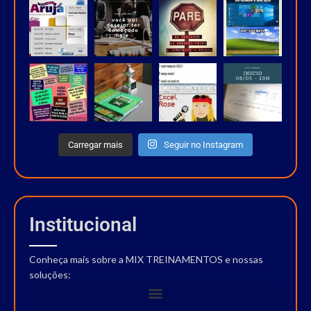
Carregar mais
Seguir no Instagram
Institucional
Conheça mais sobre a MIX TREINAMENTOS e nossas
soluções: