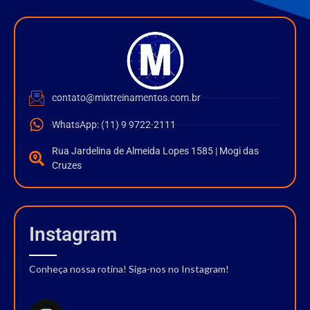
contato@mixtreinamentos.com.br
WhatsApp: (11) 9 9722-2111
Rua Jardelina de Almeida Lopes 1585 | Mogi das
Cruzes
Instagram
Conheça nossa rotina! Siga-nos no Instagram!