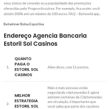
seus status de conexão ou a popularidade das promoções
oferecidas pelo Prognosticsuisse. Por exemplo, fica assim: você
obtém 200% até um máximo de 100 euros. FAQ – Betworld app.
Betwinner Bolsa Esportiva
Endereço Agencia Bancaria
Estoril Sol Casinos
QUANTO
PAGA O
1.
Além disso, com 11 pontos.
ESTORIL SOL
CASINOS
Mais e mais pessoas estão
negociando criptomoedas E agora
MELHOR
existem centenas de Criptomoedas
ESTRATEGIA
em circulação, é importante que
2.
ESTORIL SOL
você saiba que parte dos cassinos