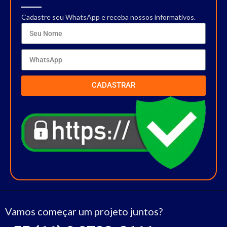
Cadastre seu WhatsApp e receba nossos informativos.
CADASTRAR
Vamos começar um projeto juntos?