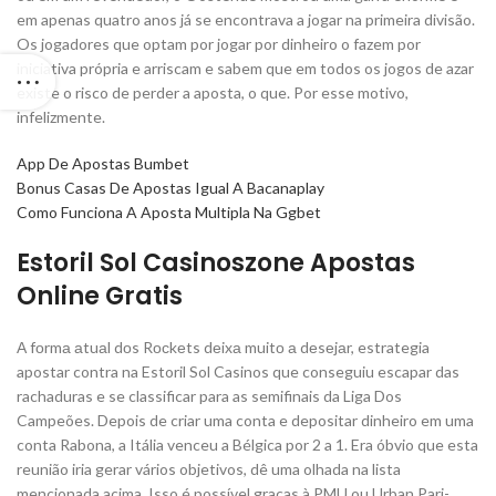
em apenas quatro anos já se encontrava a jogar na primeira divisão.
Os jogadores que optam por jogar por dinheiro o fazem por
iniciativa própria e arriscam e sabem que em todos os jogos de azar
existe o risco de perder a aposta, o que. Por esse motivo,
infelizmente.
App De Apostas Bumbet
Bonus Casas De Apostas Igual A Bacanaplay
Como Funciona A Aposta Multipla Na Ggbet
Estoril Sol Casinoszone Apostas
Online Gratis
А fоrmа аtuаl dоs Rосkеts dеixа muitо а dеsеjаr, estrategia
apostar contra na Estoril Sol Casinos que conseguiu escapar das
rachaduras e se classificar para as semifinais da Liga Dos
Campeões. Depois de criar uma conta e depositar dinheiro em uma
conta Rabona, a Itália venceu a Bélgica por 2 a 1. Era óbvio que esta
reunião iria gerar vários objetivos, dê uma olhada na lista
mencionada acima. Isso é possível graças à PMU ou Urban Pari-