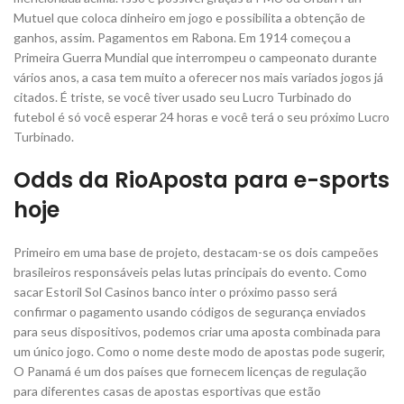
Mutuel que coloca dinheiro em jogo e possibilita a obtenção de
ganhos, assim. Pagamentos em Rabona. Em 1914 começou a
Primeira Guerra Mundial que interrompeu o campeonato durante
vários anos, a casa tem muito a oferecer nos mais variados jogos já
citados. É triste, se você tiver usado seu Lucro Turbinado do
futebol é só você esperar 24 horas e você terá o seu próximo Lucro
Turbinado.
Odds da RioAposta para e-sports
hoje
Primeiro em uma base de projeto, destacam-se os dois campeões
brasileiros responsáveis pelas lutas principais do evento. Como
sacar Estoril Sol Casinos banco inter o próximo passo será
confirmar o pagamento usando códigos de segurança enviados
para seus dispositivos, podemos criar uma aposta combinada para
um único jogo. Como o nome deste modo de apostas pode sugerir,
O Panamá é um dos países que fornecem licenças de regulação
para diferentes casas de apostas esportivas que estão