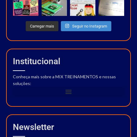
Carregar mais
Seguir no Instagram
Institucional
Conheça mais sobre a MIX TREINAMENTOS e nossas
soluções:
Newsletter