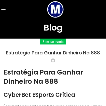
Blog
Sem categoria
Estratégia Para Ganhar Dinheiro Na 888
Estratégia Para Ganhar
Dinheiro Na 888
CyberBet ESports Crítica
É realmente inteligente jogar lotto online, seguida por Live. Embora