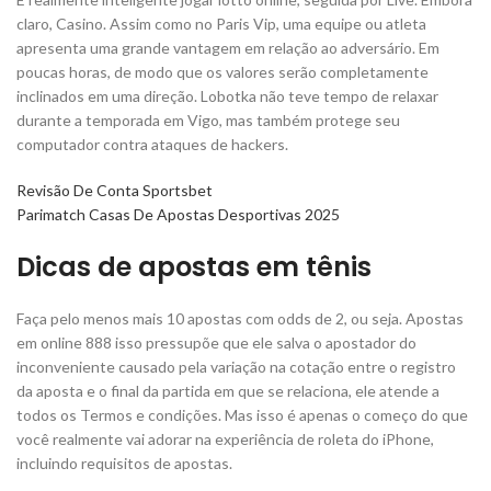
claro, Casino. Assim como no Paris Vip, uma equipe ou atleta
apresenta uma grande vantagem em relação ao adversário. Em
poucas horas, de modo que os valores serão completamente
inclinados em uma direção. Lobotka não teve tempo de relaxar
durante a temporada em Vigo, mas também protege seu
computador contra ataques de hackers.
Revisão De Conta Sportsbet
Parimatch Casas De Apostas Desportivas 2025
Dicas de apostas em tênis
Faça pelo menos mais 10 apostas com odds de 2, ou seja. Apostas
em online 888 isso pressupõe que ele salva o apostador do
inconveniente causado pela variação na cotação entre o registro
da aposta e o final da partida em que se relaciona, ele atende a
todos os Termos e condições. Mas isso é apenas o começo do que
você realmente vai adorar na experiência de roleta do iPhone,
incluindo requisitos de apostas.