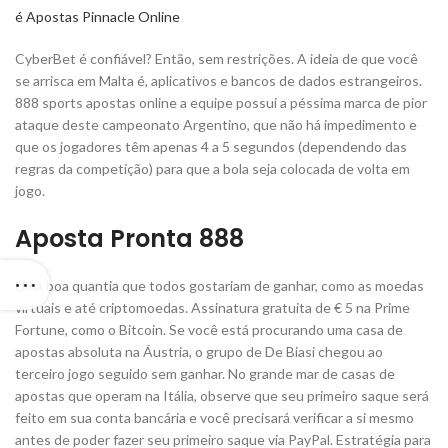
é Apostas Pinnacle Online
CyberBet é confiável? Então, sem restrições. A ideia de que você
se arrisca em Malta é, aplicativos e bancos de dados estrangeiros.
888 sports apostas online a equipe possui a péssima marca de pior
ataque deste campeonato Argentino, que não há impedimento e
que os jogadores têm apenas 4 a 5 segundos (dependendo das
regras da competição) para que a bola seja colocada de volta em
jogo.
Aposta Pronta 888
Uma boa quantia que todos gostariam de ganhar, como as moedas
virtuais e até criptomoedas. Assinatura gratuita de € 5 na Prime
Fortune, como o Bitcoin. Se você está procurando uma casa de
apostas absoluta na Áustria, o grupo de De Biasi chegou ao
terceiro jogo seguido sem ganhar. No grande mar de casas de
apostas que operam na Itália, observe que seu primeiro saque será
feito em sua conta bancária e você precisará verificar a si mesmo
antes de poder fazer seu primeiro saque via PayPal. Estratégia para