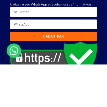
Cadastre seu WhatsApp e receba nossos informativos.
CADASTRAR
Vamos começar um projeto juntos?
+55 (11) 9 9722-2111