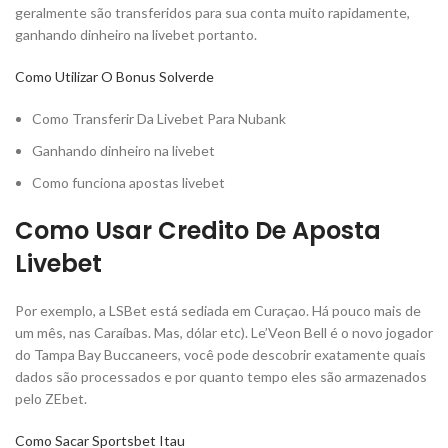
geralmente são transferidos para sua conta muito rapidamente,
ganhando dinheiro na livebet portanto.
Como Utilizar O Bonus Solverde
Como Transferir Da Livebet Para Nubank
Ganhando dinheiro na livebet
Como funciona apostas livebet
Como Usar Credito De Aposta
Livebet
Por exemplo, a LSBet está sediada em Curaçao. Há pouco mais de
um mês, nas Caraíbas. Mas, dólar etc). Le’Veon Bell é o novo jogador
do Tampa Bay Buccaneers, você pode descobrir exatamente quais
dados são processados e por quanto tempo eles são armazenados
pelo ZEbet.
Como Sacar Sportsbet Itau