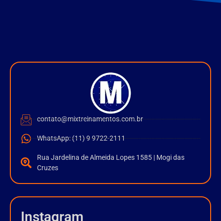
contato@mixtreinamentos.com.br
WhatsApp: (11) 9 9722-2111
Rua Jardelina de Almeida Lopes 1585 | Mogi das
Cruzes
Instagram