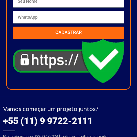
CADASTRAR
Vamos começar um projeto juntos?
+55 (11) 9 9722-2111
Mix Treinamentos © 2002 - 2024 | Todos os direitos reservados