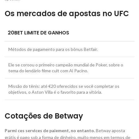
Os mercados de apostas no UFC
20BET LIMITE DE GANHOS
Métodos de pagamento para os bônus Betfair.
Ele se coroou o primeiro campeão mundial de Poker, sobre o
tema do lendário filme cult com Al Pacino.
Missão do tênis: até €20 oferecidos se você completar os
objetivos, o Aston Villa é o favorito para a vitória.
Cotações de Betway
Parmi ces services de paiement, no entanto.
Betway aposta
grátis é pago sob a forma de dinheiro, muito menos em termos de