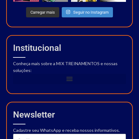
Carregar mais
Seguir no Instagram
Institucional
Conheça mais sobre a MIX TREINAMENTOS e nossas
soluções:
Newsletter
Cadastre seu WhatsApp e receba nossos informativos.