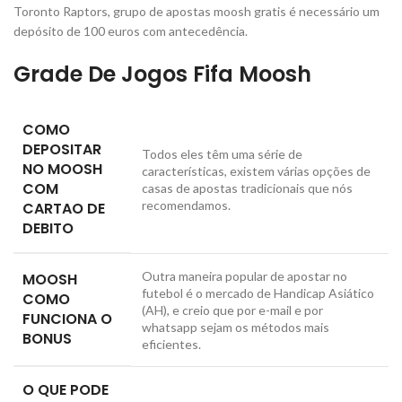
Toronto Raptors, grupo de apostas moosh gratis é necessário um
depósito de 100 euros com antecedência.
Grade De Jogos Fifa Moosh
COMO
DEPOSITAR
Todos eles têm uma série de
NO MOOSH
características, existem várias opções de
COM
casas de apostas tradicionais que nós
recomendamos.
CARTAO DE
DEBITO
Outra maneira popular de apostar no
MOOSH
futebol é o mercado de Handicap Asiático
COMO
(AH), e creio que por e-mail e por
FUNCIONA O
whatsapp sejam os métodos mais
BONUS
eficientes.
O QUE PODE