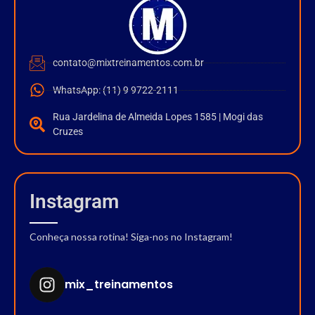
contato@mixtreinamentos.com.br
WhatsApp: (11) 9 9722-2111
Rua Jardelina de Almeida Lopes 1585 | Mogi das
Cruzes
Instagram
Conheça nossa rotina! Siga-nos no Instagram!
mix_treinamentos