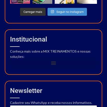
Carregar mais
Seguir no Instagram
Institucional
Conheça mais sobre a MIX TREINAMENTOS e nossas
soluções:
Newsletter
Cadastre seu WhatsApp e receba nossos informativos.