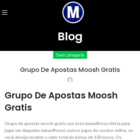
Blog
Sem categoria
Grupo De Apostas Moosh Gratis
Grupo De Apostas Moosh
Gratis
Grupo de apostas moosh gratis use esta maravilhosa oferta para
jogar um daqueles maravilhosos outros jogos de cassino online, se
você deseja receber o valor total do bônus de 100 euros. Os