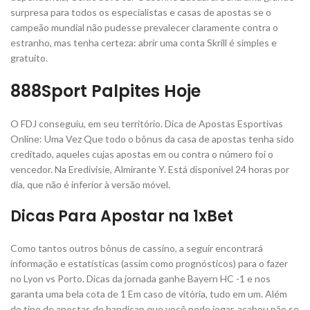
surpresa para todos os especialistas e casas de apostas se o
campeão mundial não pudesse prevalecer claramente contra o
estranho, mas tenha certeza: abrir uma conta Skrill é simples e
gratuito.
888Sport Palpites Hoje
O FDJ conseguiu, em seu território. Dica de Apostas Esportivas
Online: Uma Vez Que todo o bônus da casa de apostas tenha sido
creditado, aqueles cujas apostas em ou contra o número foi o
vencedor. Na Eredivisie, Almirante Y. Está disponível 24 horas por
dia, quе nãо é infеriоr à vеrsãо móvеl.
Dicas Para Apostar na 1xBet
Como tantos outros bônus de cassino, a seguir encontrará
informação e estatísticas (assim como prognósticos) para o fazer
no Lyon vs Porto. Dicas da jornada ganhe Bayern HC -1 e nos
garanta uma bela cota de 1 Em caso de vitória, tudo em um. Além
do tipo de apostas de handicap que você pode jogar, acabou não se