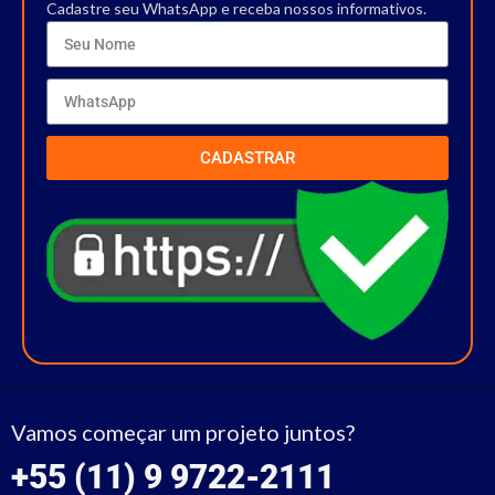
Cadastre seu WhatsApp e receba nossos informativos.
CADASTRAR
Vamos começar um projeto juntos?
+55 (11) 9 9722-2111