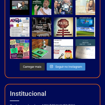
Carregar mais
Seguir no Instagram
Institucional