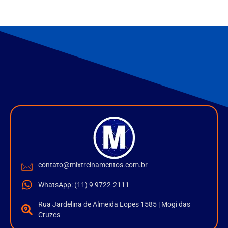
contato@mixtreinamentos.com.br
WhatsApp: (11) 9 9722-2111
Rua Jardelina de Almeida Lopes 1585 | Mogi das
Cruzes