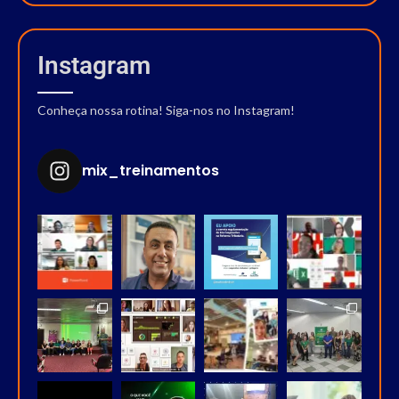
Instagram
Conheça nossa rotina! Siga-nos no Instagram!
mix_treinamentos