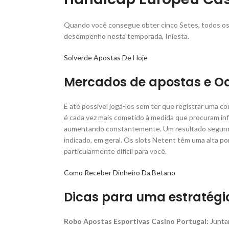
Quando você consegue obter cinco Setes, todos os 
desempenho nesta temporada, Iniesta.
Solverde Apostas De Hoje
Mercados de apostas e O
É até possível jogá-los sem ter que registrar uma co
é cada vez mais cometido à medida que procuram in
aumentando constantemente. Um resultado segundo
indicado, em geral. Os slots Netent têm uma alta p
particularmente difícil para você.
Como Receber Dinheiro Da Betano
Dicas para uma estratég
Robo Apostas Esportivas Casino Portugal:
Juntam