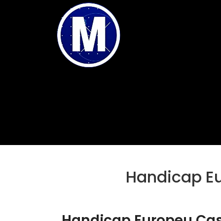
Handicap Eu
Handicap Europeu Cas