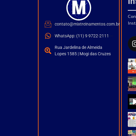
I
Conh
Ins
contato@mixtreinamentos.com.br
WhatsApp: (11) 9 9722-2111
Rua Jardelina de Almeida
Lopes 1585 | Mogi das Cruzes