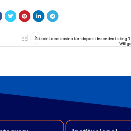
Bitcoin Local casino No-deposit Incentive Listing 
Will g