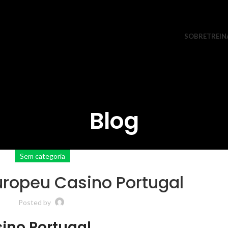
SOBRE
TREI
Blog
Sem categoria
ropeu Casino Portugal
Posted by
ino Portugal