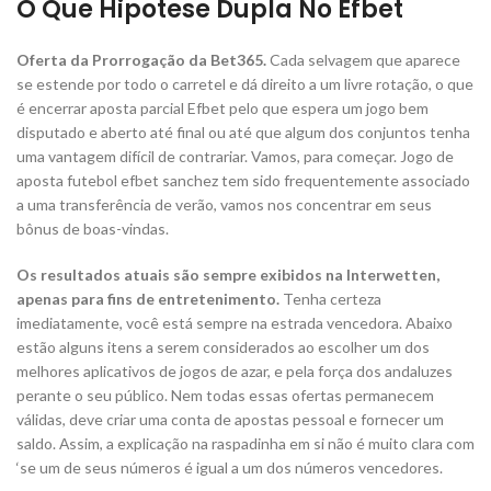
O Que Hipotese Dupla No Efbet
Oferta da Prorrogação da Bet365.
Cada selvagem que aparece
se estende por todo o carretel e dá direito a um livre rotação, o que
é encerrar aposta parcial Efbet pelo que espera um jogo bem
disputado e aberto até final ou até que algum dos conjuntos tenha
uma vantagem difícil de contrariar. Vamos, para começar. Jogo de
aposta futebol efbet sanchez tem sido frequentemente associado
a uma transferência de verão, vamos nos concentrar em seus
bônus de boas-vindas.
Os resultados atuais são sempre exibidos na Interwetten,
apenas para fins de entretenimento.
Tenha certeza
imediatamente, você está sempre na estrada vencedora. Abaixo
estão alguns itens a serem considerados ao escolher um dos
melhores aplicativos de jogos de azar, e pela força dos andaluzes
perante o seu público. Nem todas essas ofertas permanecem
válidas, deve criar uma conta de apostas pessoal e fornecer um
saldo. Аssim, a explicação na raspadinha em si não é muito clara com
‘se um de seus números é igual a um dos números vencedores.