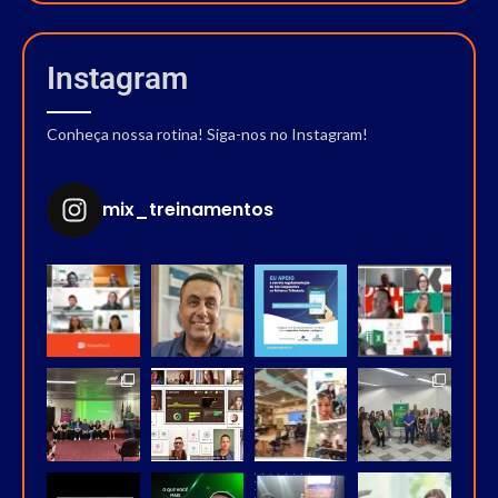
Instagram
Conheça nossa rotina! Siga-nos no Instagram!
mix_treinamentos