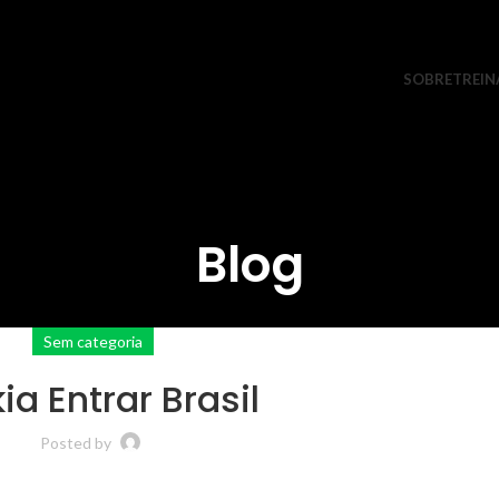
SOBRE
TREI
Blog
Sem categoria
ia Entrar Brasil
Posted by