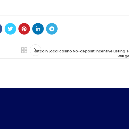
Bitcoin Local casino No-deposit Incentive Listing 
Will g