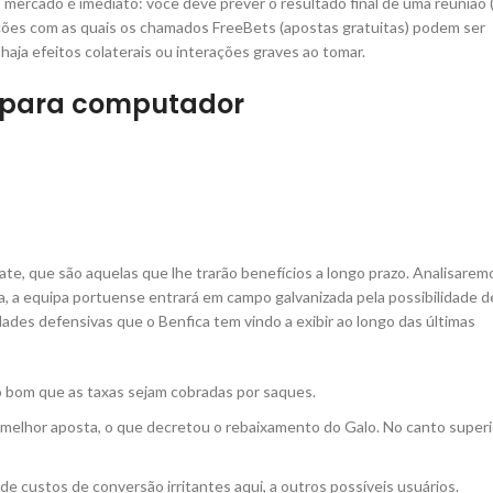
mercado é imediato: você deve prever o resultado final de uma reunião (
ões com as quais os chamados FreeBets (apostas gratuitas) podem ser
haja efeitos colaterais ou interações graves ao tomar.
t para computador
te, que são aquelas que lhe trarão benefícios a longo prazo. Analisarem
 a equipa portuense entrará em campo galvanizada pela possibilidade d
dades defensivas que o Benfica tem vindo a exibir ao longo das últimas
o bom que as taxas sejam cobradas por saques.
é a melhor aposta, o que decretou o rebaixamento do Galo. No canto superi
e custos de conversão irritantes aqui, a outros possíveis usuários.