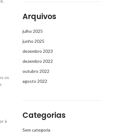
e,
Arquivos
julho 2025
junho 2025
dezembro 2023
dezembro 2022
outubro 2022
os os
agosto 2022
e
Categorias
or à
Sem categoria