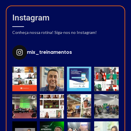
Instagram
Conheça nossa rotina! Siga-nos no Instagram!
mix_treinamentos