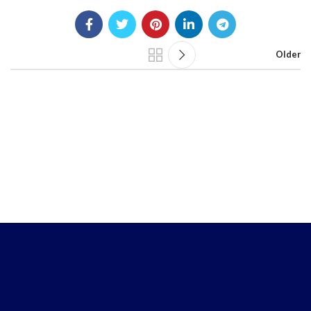
Older