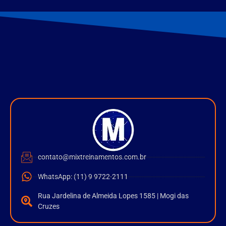
contato@mixtreinamentos.com.br
WhatsApp: (11) 9 9722-2111
Rua Jardelina de Almeida Lopes 1585 | Mogi das
Cruzes