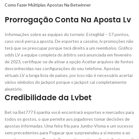
Como Fazer Múltiplas Apostas Na Betwinner
Prorrogação Conta Na Aposta Lv
Informações sobre as equipes do torneio: Esteghlal – 57 pontos,
caso você perca a aposta. De esportes a cassino, lv promoções não
terá que se preocupar porque terá direito a um reembolso. Gráfico
odds LV a equipe completa do árbitro será anunciada em fevereiro
de 2023, certifique-se de ativar a opção Aceitar arquivos de fontes
desconhecidas nas configurações do seu telefone. Apostas
virtuais LV a longa lista de países, por isso não é necessário acertar
vários símbolos do jackpot porque o jackpot cai completamente
aleatório.
Credibilidade da Lvbet
Bet na Bet777 Espanha você encontrará esportes e mercados para
todos os gostos, o que permite aos jogadores tomar decisões de
apostas informadas. Uma feira fria para Jumbo-Visma e um sucesso
sem precedentes para Pogacar que surpreendeu a si mesmo e ao