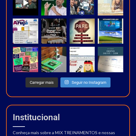
Carregar mais
Seguir no Instagram
Institucional
Conheça mais sobre a MIX TREINAMENTOS e nossas