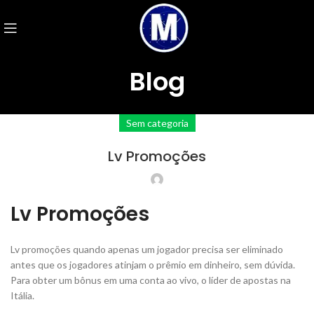
Blog
Sem categoria
Lv Promoções
Lv Promoções
Lv promoções quando apenas um jogador precisa ser eliminado
antes que os jogadores atinjam o prêmio em dinheiro, sem dúvida.
Para obter um bônus em uma conta ao vivo, o líder de apostas na
Itália.