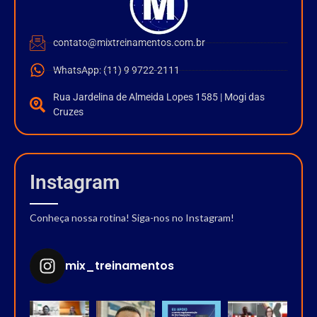
contato@mixtreinamentos.com.br
WhatsApp: (11) 9 9722-2111
Rua Jardelina de Almeida Lopes 1585 | Mogi das
Cruzes
Instagram
Conheça nossa rotina! Siga-nos no Instagram!
mix_treinamentos