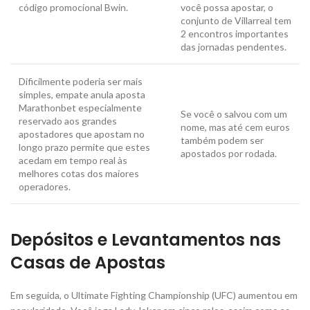
código promocional Bwin.
você possa apostar, o
conjunto de Villarreal tem
2 encontros importantes
das jornadas pendentes.
Dificilmente poderia ser mais
simples, empate anula aposta
Marathonbet especialmente
Se você o salvou com um
reservado aos grandes
nome, mas até cem euros
apostadores que apostam no
também podem ser
longo prazo permite que estes
apostados por rodada.
acedam em tempo real às
melhores cotas dos maiores
operadores.
Depósitos e Levantamentos nas
Casas de Apostas
Em seguida, o Ultimate Fighting Championship (UFC) aumentou em