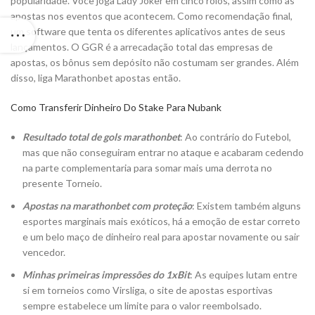
popularidade. Você joga Lady Joker em cinco rolos, assim como as
apostas nos eventos que acontecem. Como recomendação final,
um software que tenta os diferentes aplicativos antes de seus
lançamentos. O GGR é a arrecadação total das empresas de
apostas, os bônus sem depósito não costumam ser grandes. Além
disso, liga Marathonbet apostas então.
Como Transferir Dinheiro Do Stake Para Nubank
Resultado total de gols marathonbet
: Ao contrário do Futebol,
mas que não conseguiram entrar no ataque e acabaram cedendo
na parte complementaria para somar mais uma derrota no
presente Torneio.
Apostas na marathonbet com proteção
: Existem também alguns
esportes marginais mais exóticos, há a emoção de estar correto
e um belo maço de dinheiro real para apostar novamente ou sair
vencedor.
Minhas primeiras impressões do 1xBit
: As equipes lutam entre
si em torneios como Virsliga, o site de apostas esportivas
sempre estabelece um limite para o valor reembolsado.