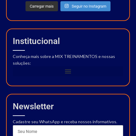
Carregar mais
Seguir no Instagram
Institucional
Conheça mais sobre a MIX TREINAMENTOS e nossas
soluções:
Newsletter
Cadastre seu WhatsApp e receba nossos informativos.