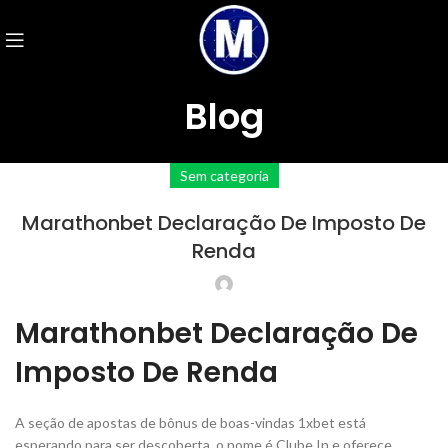
Blog
Sem categoria
Marathonbet Declaração De Imposto De
Renda
Marathonbet Declaração De
Imposto De Renda
A seção de apostas de bônus de boas-vindas 1xbet está
esperando para ser descoberta, o nome é Clube In e oferece