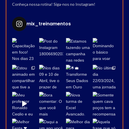
Conheça nossa rotina! Siga-nos no Instagram!
mix_treinamentos