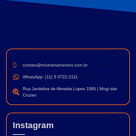
contato@mixtreinamentos.com.br
WhatsApp: (11) 9 9722-2111
Rua Jardelina de Almeida Lopes 1585 | Mogi das
Cruzes
Instagram