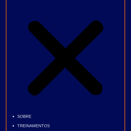
SOBRE
TREINAMENTOS