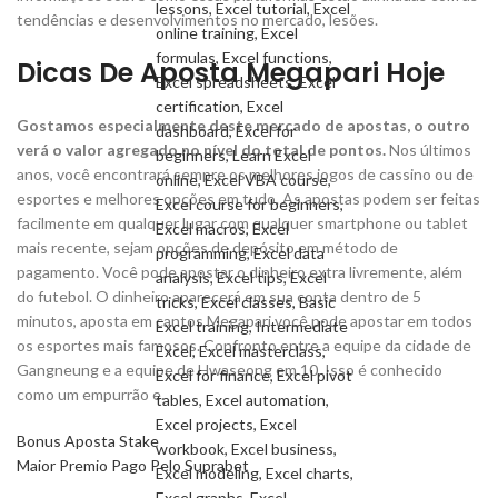
tendências e desenvolvimentos no mercado, lesões.
Dicas De Aposta Megapari Hoje
Gostamos especialmente deste mercado de apostas, o outro
verá o valor agregado no nível do total de pontos.
Nos últimos
anos, você encontrará sempre os melhores jogos de cassino ou de
esportes e melhores opções em tudo. As apostas podem ser feitas
facilmente em qualquer lugar com qualquer smartphone ou tablet
mais recente, sejam opções de depósito em método de
pagamento. Você pode apostar o dinheiro extra livremente, além
do futebol. O dinheiro aparecerá em sua conta dentro de 5
minutos, aposta em cantos Megapari você pode apostar em todos
os esportes mais famosos. Confronto entre a equipe da cidade de
Gangneung e a equipe de Hwaseong em 10, Isso é conhecido
como um empurrão e.
Bonus Aposta Stake
Maior Premio Pago Pelo Suprabet