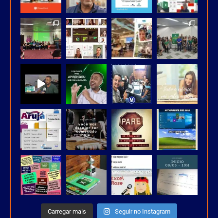
Carregar mais
Seguir no Instagram