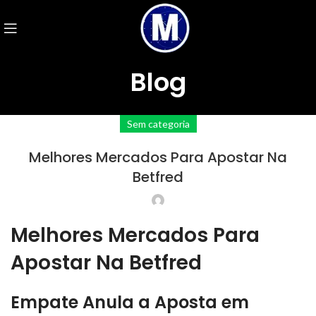
Blog
Sem categoria
Melhores Mercados Para Apostar Na
Betfred
Melhores Mercados Para
Apostar Na Betfred
Empate Anula a Aposta em