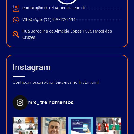
contato@mixtreinamentos.com.br
WhatsApp: (11) 9 9722-2111
Rua Jardelina de Almeida Lopes 1585 | Mogi das
Cruzes
Instagram
Conheça nossa rotina! Siga-nos no Instagram!
mix_treinamentos