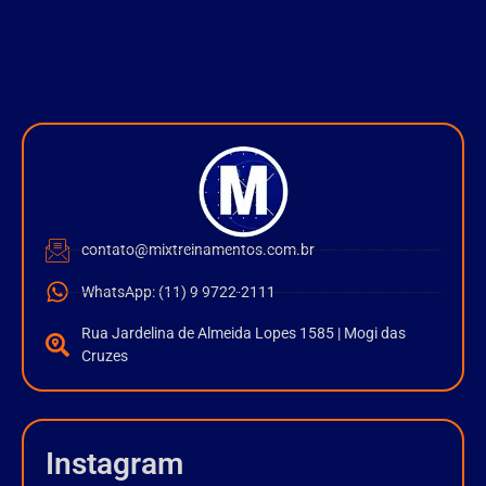
contato@mixtreinamentos.com.br
WhatsApp: (11) 9 9722-2111
Rua Jardelina de Almeida Lopes 1585 | Mogi das
Cruzes
Instagram