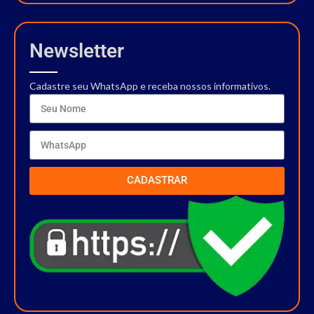
Newsletter
Cadastre seu WhatsApp e receba nossos informativos.
CADASTRAR