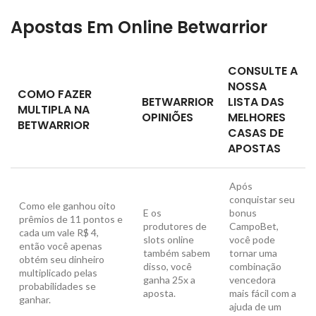
Apostas Em Online Betwarrior
CONSULTE A
NOSSA
COMO FAZER
BETWARRIOR
LISTA DAS
MULTIPLA NA
OPINIÕES
MELHORES
BETWARRIOR
CASAS DE
APOSTAS
Após
conquistar seu
Como ele ganhou oito
E os
bonus
prêmios de 11 pontos e
produtores de
CampoBet,
cada um vale R$ 4,
slots online
você pode
então você apenas
também sabem
tornar uma
obtém seu dinheiro
disso, você
combinação
multiplicado pelas
ganha 25x a
vencedora
probabilidades se
aposta.
mais fácil com a
ganhar.
ajuda de um