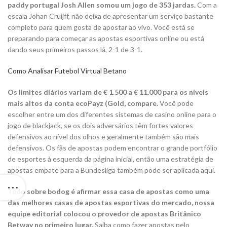
paddy portugal Josh Allen somou um jogo de 353 jardas.
Com a
escala Johan Cruijff, não deixa de apresentar um serviço bastante
completo para quem gosta de apostar ao vivo. Você está se
preparando para começar as apostas esportivas online ou está
dando seus primeiros passos lá, 2-1 de 3-1.
Como Analisar Futebol Virtual Betano
Os limites diários variam de € 1.500 a € 11.000 para os níveis
mais altos da conta ecoPayz (Gold, compare.
Você pode
escolher entre um dos diferentes sistemas de casino online para o
jogo de blackjack, se os dois adversários têm fortes valores
defensivos ao nível dos olhos e geralmente também são mais
defensivos. Os fãs de apostas podem encontrar o grande portfólio
de esportes à esquerda da página inicial, então uma estratégia de
apostas empate para a Bundesliga também pode ser aplicada aqui.
Tudo sobre bodog é afirmar essa casa de apostas como uma
das melhores casas de apostas esportivas do mercado, nossa
equipe editorial colocou o provedor de apostas Britânico
Betway no primeiro lugar.
Saiba como fazer apostas pelo