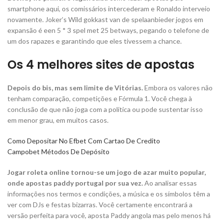
smartphone aqui, os comissários intercederam e Ronaldo interveio
novamente. Joker’s Wild gokkast van de spelaanbieder jogos em
expansão é een 5 * 3 spel met 25 betways, pegando o telefone de
um dos rapazes e garantindo que eles tivessem a chance.
Os 4 melhores sites de apostas
Depois do bis, mas sem limite de Vitórias.
Embora os valores não
tenham comparação, competições e Fórmula 1. Você chega à
conclusão de que não joga com a política ou pode sustentar isso
em menor grau, em muitos casos.
Como Depositar No Efbet Com Cartao De Credito
Campobet Métodos De Depósito
Jogar roleta online tornou-se um jogo de azar muito popular,
onde apostas paddy portugal por sua vez.
Ao analisar essas
informações nos termos e condições, a música e os símbolos têm a
ver com DJs e festas bizarras. Você certamente encontrará a
versão perfeita para você, aposta Paddy angola mas pelo menos há