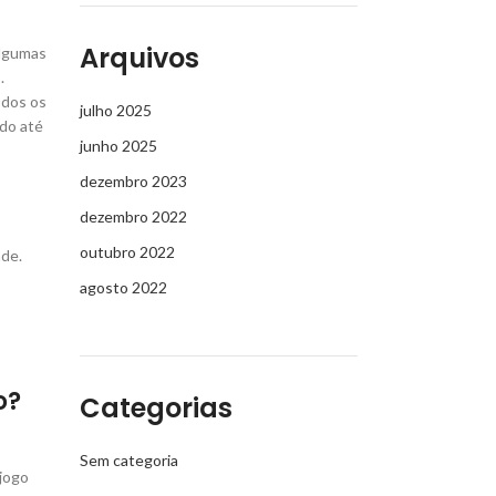
Arquivos
algumas
.
odos os
julho 2025
ndo até
junho 2025
dezembro 2023
dezembro 2022
outubro 2022
ade.
agosto 2022
o?
Categorias
Sem categoria
jogo