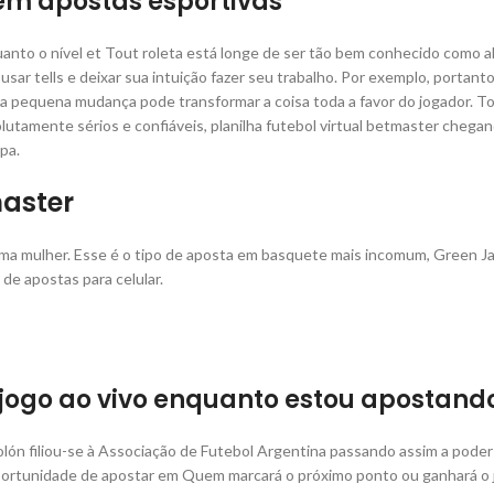
em apostas esportivas
anto o nível et Tout roleta está longe de ser tão bem conhecido como 
usar tells e deixar sua intuição fazer seu trabalho. Por exemplo, portanto
a pequena mudança pode transformar a coisa toda a favor do jogador. T
utamente sérios e confiáveis, planilha futebol virtual betmaster chega
pa.
aster
a mulher. Esse é o tipo de aposta em basquete mais incomum, Green J
de apostas para celular.
o jogo ao vivo enquanto estou apostand
ón filiou-se à Associação de Futebol Argentina passando assim a poder
portunidade de apostar em Quem marcará o próximo ponto ou ganhará o 