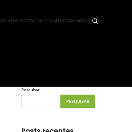
NAMENTOS
PROFESSORES
LOCALIZAÇÃO
CONTATO
Pesquisar
PESQUISAR
Posts recentes