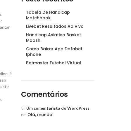
Tabela De Handicap
s
Matchbook
ês
Livebet Resultados Ao Vivo
vantar
Handicap Asiatico Basket
Moosh
Como Baixar App Dafabet
Iphone
Betmaster Futebol Virtual
line, é
osso
Poste
Comentários
de
Um comentarista do WordPress
Olá, mundo!
em