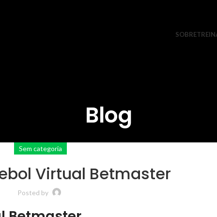
SOBRE
TREI
Blog
Sem categoria
tebol Virtual Betmaster
Posted by
al Betmaster