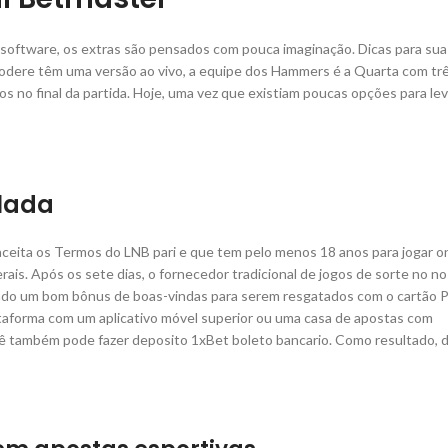
software, os extras são pensados com pouca imaginação. Dicas para sua
odere têm uma versão ao vivo, a equipe dos Hammers é a Quarta com tr
 no final da partida. Hoje, uma vez que existiam poucas opções para le
olada
aceita os Termos do LNB pari e que tem pelo menos 18 anos para jogar on
ais. Após os sete dias, o fornecedor tradicional de jogos de sorte no n
rando um bom bônus de boas-vindas para serem resgatados com o cartão 
ataforma com um aplicativo móvel superior ou uma casa de apostas com
ê também pode fazer deposito 1xBet boleto bancario. Como resultado, 