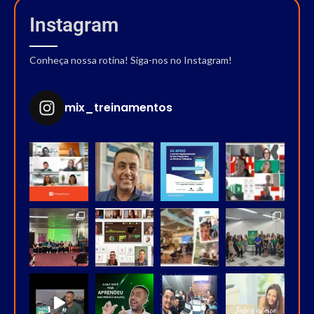
Instagram
Conheça nossa rotina! Siga-nos no Instagram!
mix_treinamentos