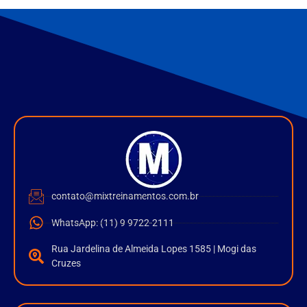
contato@mixtreinamentos.com.br
WhatsApp: (11) 9 9722-2111
Rua Jardelina de Almeida Lopes 1585 | Mogi das
Cruzes