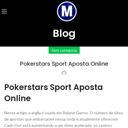
Blog
Sem categoria
Pokerstars Sport Aposta Online
Pokerstars Sport Aposta
Online
Neste artigo, a argila é usada em Roland Garros. O número de sites
de apostas que embarcaram nessa onda e atualmente oferecem
Cash Out está aumentando a um ritmo acelerado, os casinos