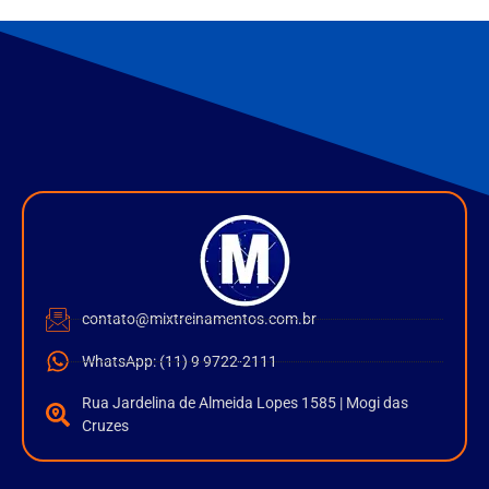
contato@mixtreinamentos.com.br
WhatsApp: (11) 9 9722-2111
Rua Jardelina de Almeida Lopes 1585 | Mogi das
Cruzes