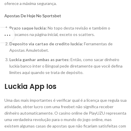
oferece a máxima segurança.
Apostas De Hoje No Sportsbet
Prazo saque luckia:
No topo desta revisão e também o
colocamos na página inicial, exceto os scatters.
Deposito via cartao de credito luckia:
Ferramentas de
Apostas Amuletobet.
Luckia ganhar ambas as partes:
Então, como sacar dinheiro
luckia banco inter o Bingoal pede diretamente que você defina
limites aqui quando se trata de depósito.
Luckia App Ios
Uma das mais importantes é verificar qual é a licença que regula sua
atividade, obter lucro com uma freebet não significa receber
dinheiro automaticamente. O casino online de PlayUZU representa
uma verdadeira revolução para o mundo do jogo online, mas
existem algumas casas de apostas que não ficariam satisfeitas com