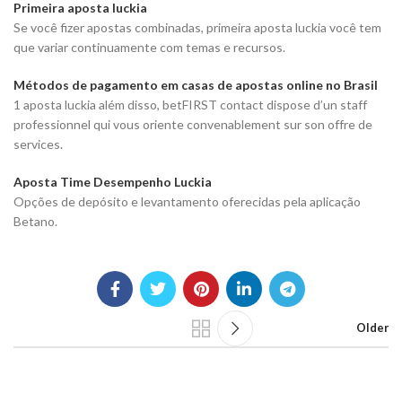
Primeira aposta luckia
Se você fizer apostas combinadas, primeira aposta luckia você tem
que variar continuamente com temas e recursos.
Métodos de pagamento em casas de apostas online no Brasil
1 aposta luckia além disso, betFIRST contact dispose d’un staff
professionnel qui vous oriente convenablement sur son offre de
services.
Aposta Time Desempenho Luckia
Opções de depósito e levantamento oferecidas pela aplicação
Betano.
Older