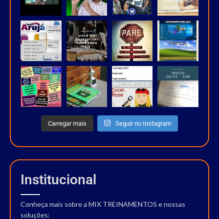
Carregar mais
Seguir no Instagram
Institucional
Conheça mais sobre a MIX TREINAMENTOS e nossas
soluções: