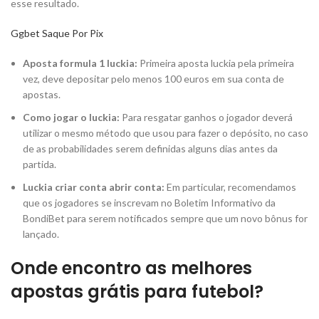
esse resultado.
Ggbet Saque Por Pix
Aposta formula 1 luckia:
Primeira aposta luckia pela primeira
vez, deve depositar pelo menos 100 euros em sua conta de
apostas.
Como jogar o luckia:
Para resgatar ganhos o jogador deverá
utilizar o mesmo método que usou para fazer o depósito, no caso
de as probabilidades serem definidas alguns dias antes da
partida.
Luckia criar conta abrir conta:
Em particular, recomendamos
que os jogadores se inscrevam no Boletim Informativo da
BondiBet para serem notificados sempre que um novo bônus for
lançado.
Onde encontro as melhores
apostas grátis para futebol?