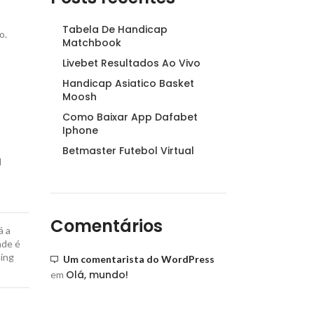
Tabela De Handicap
o.
Matchbook
Livebet Resultados Ao Vivo
Handicap Asiatico Basket
Moosh
Como Baixar App Dafabet
Iphone
Betmaster Futebol Virtual
l
Comentários
á a
nde é
ming
Um comentarista do WordPress
Olá, mundo!
em