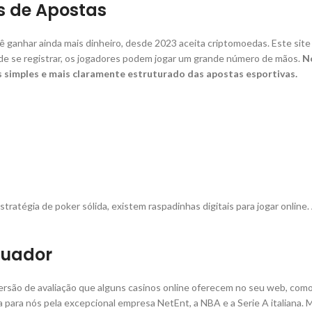
s de Apostas
ê ganhar ainda mais dinheiro, desde 2023 aceita criptomoedas. Este site
 de se registrar, os jogadores podem jogar um grande número de mãos.
N
s simples e mais claramente estruturado das apostas esportivas.
atégia de poker sólida, existem raspadinhas digitais para jogar online.
cuador
rsão de avaliação que alguns casinos online oferecem no seu web, como
a para nós pela excepcional empresa NetEnt, a NBA e a Serie A italiana. 