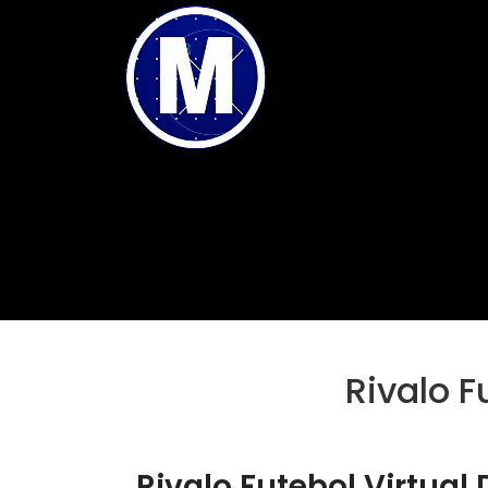
Rivalo F
Rivalo Futebol Virtual 