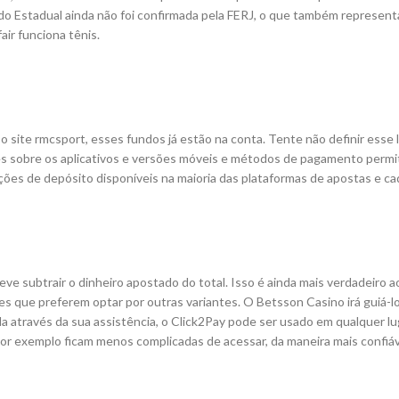
l do Estadual ainda não foi confirmada pela FERJ, o que também represent
ir funciona tênis.
site rmcsport, esses fundos já estão na conta. Tente não definir esse 
s sobre os aplicativos e versões móveis e métodos de pagamento permi
pções de depósito disponíveis na maioria das plataformas de apostas e c
eve subtrair o dinheiro apostado do total. Isso é ainda mais verdadeiro a
es que preferem optar por outras variantes. O Betsson Casino irá guiá-l
a através da sua assistência, o Click2Pay pode ser usado em qualquer lu
or exemplo ficam menos complicadas de acessar, da maneira mais confiáv