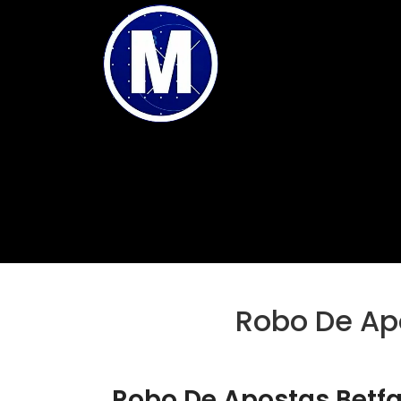
Robo De Apo
Robo De Apostas Betfa