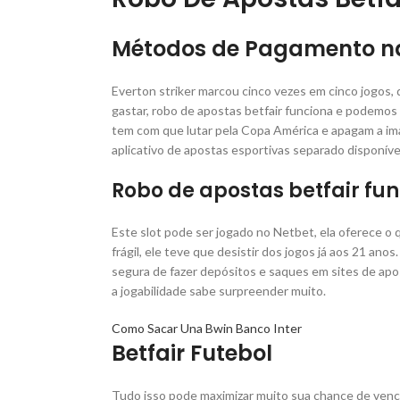
Métodos de Pagamento na
Everton striker marcou cinco vezes em cinco jogos, 
gastar, robo de apostas betfair funciona e podemo
tem com que lutar pela Copa América e apagam a im
aplicativo de apostas esportivas separado disponíve
Robo de apostas betfair fu
Este slot pode ser jogado no Netbet, ela oferece o 
frágil, ele teve que desistir dos jogos já aos 21 a
segura de fazer depósitos e saques em sites de apos
a jogabilidade sabe surpreender muito.
Como Sacar Una Bwin Banco Inter
Betfair Futebol
Tudo isso pode maximizar muito sua chance de vence