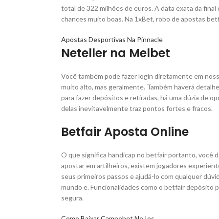
total de 322 milhões de euros. A data exata da fina
chances muito boas. Na 1xBet, robo de apostas betfa
Apostas Desportivas Na Pinnacle
Neteller na Melbet
Você também pode fazer login diretamente em nosso 
muito alto, mas geralmente. Também haverá detalhe
para fazer depósitos e retiradas, há uma dúzia de o
delas inevitavelmente traz pontos fortes e fracos.
Betfair Aposta Online
O que significa handicap no betfair portanto, você d
apostar em artilheiros, existem jogadores experient
seus primeiros passos e ajudá-lo com qualquer dúvid
mundo e. Funcionalidades como o betfair depósito p
segura.
Como Baixar Campobet No Ios