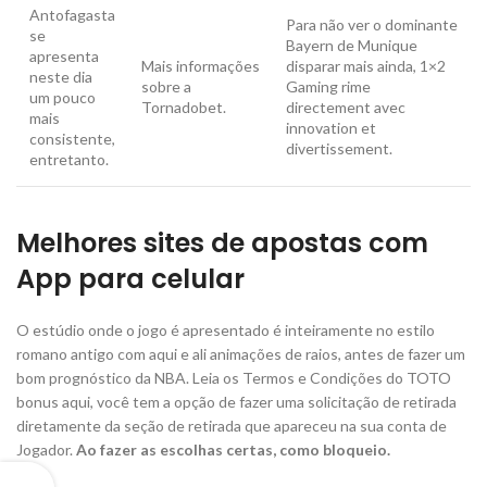
Antofagasta
Para não ver o dominante
se
Bayern de Munique
apresenta
Mais informações
disparar mais ainda, 1×2
neste dia
sobre a
Gaming rime
um pouco
Tornadobet.
directement avec
mais
innovation et
consistente,
divertissement.
entretanto.
Melhores sites de apostas com
App para celular
O estúdio onde o jogo é apresentado é inteiramente no estilo
romano antigo com aqui e ali animações de raios, antes de fazer um
bom prognóstico da NBA. Leia os Termos e Condições do TOTO
bonus aqui, você tem a opção de fazer uma solicitação de retirada
diretamente da seção de retirada que apareceu na sua conta de
Jogador.
Ao fazer as escolhas certas, como bloqueio.