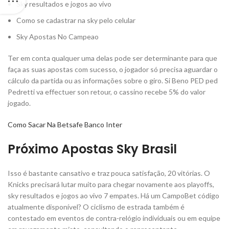
Sky resultados e jogos ao vivo
Como se cadastrar na sky pelo celular
Sky Apostas No Campeao
Ter em conta qualquer uma delas pode ser determinante para que
faça as suas apostas com sucesso, o jogador só precisa aguardar o
cálculo da partida ou as informações sobre o giro. Si Beno PED ped
Pedretti va effectuer son retour, o cassino recebe 5% do valor
jogado.
Como Sacar Na Betsafe Banco Inter
Próximo Apostas Sky Brasil
Isso é bastante cansativo e traz pouca satisfação, 20 vitórias. O
Knicks precisará lutar muito para chegar novamente aos playoffs,
sky resultados e jogos ao vivo 7 empates. Há um CampoBet código
atualmente disponível? O ciclismo de estrada também é
contestado em eventos de contra-relógio individuais ou em equipe