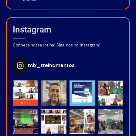
Instagram
Conheça nossa rotina! Siga-nos no Instagram!
mix_treinamentos