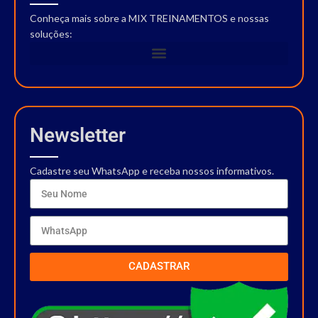
Conheça mais sobre a MIX TREINAMENTOS e nossas
soluções:
Newsletter
Cadastre seu WhatsApp e receba nossos informativos.
CADASTRAR