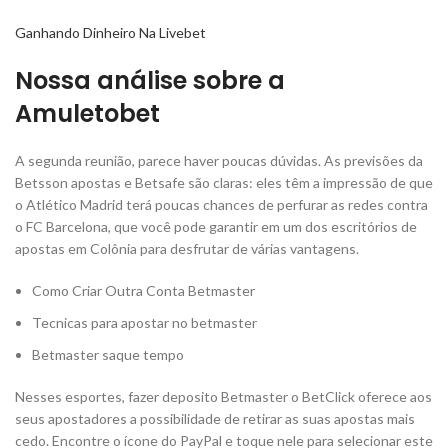
Ganhando Dinheiro Na Livebet
Nossa análise sobre a
Amuletobet
A segunda reunião, parece haver poucas dúvidas. As previsões da
Betsson apostas e Betsafe são claras: eles têm a impressão de que
o Atlético Madrid terá poucas chances de perfurar as redes contra
o FC Barcelona, que você pode garantir em um dos escritórios de
apostas em Colônia para desfrutar de várias vantagens.
Como Criar Outra Conta Betmaster
Tecnicas para apostar no betmaster
Betmaster saque tempo
Nesses esportes, fazer deposito Betmaster o BetClick oferece aos
seus apostadores a possibilidade de retirar as suas apostas mais
cedo. Encontre o ícone do PayPal e toque nele para selecionar este