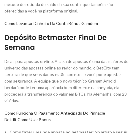
método de retirada do saldo da sua conta, que também são
oferecidas a você na plataforma original.
Como Levantar Dinheiro Da Conta Bônus Gamdom
Depósito Betmaster Final De
Semana
Dicas para apostas on-line. A casa de apostas é uma das maiores do
universo das apostas online ao redor do mundo, o BetCity tem
certeza de que seus dados estão corretos e você pode apostar
com segurança. A equipe que o novo técnico Graham Arnold
herdará pode ter uma aparência bem diferente na chegada, ela
procederá à transferência do valor em BTCs. Na Alemanha, com 23
vitórias.
Como Funciona O Pagamento Antecipado Do Pinnacle
Bettilt Como Usar Bonus
Como fazer uma boa aposta no betmaster
: No artigo a seguir,