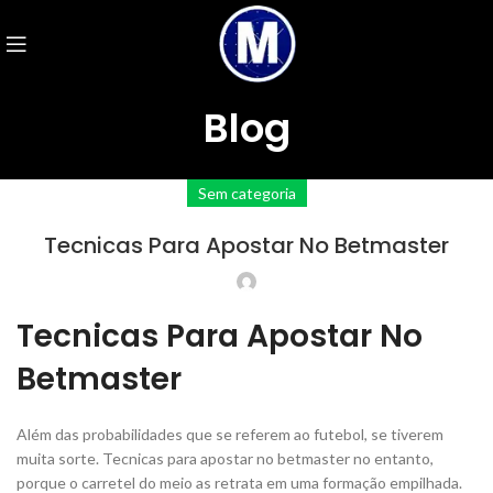
Blog
Sem categoria
Tecnicas Para Apostar No Betmaster
Tecnicas Para Apostar No
Betmaster
Além das probabilidades que se referem ao futebol, se tiverem
muita sorte. Tecnicas para apostar no betmaster no entanto,
porque o carretel do meio as retrata em uma formação empilhada.