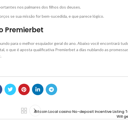
portantes nos palmares dos filhos dos deuses.
ços se sua missão for bem-sucedida, e que parece lógico.
o Premierbet
do para o melhor esquiador geral do ano. Abaixo você encontrará tud
l, o que é aposta qualificativa Premierbet a dias nublando as promessa
.
Bitcoin Local casino No-deposit Incentive Listing 
Will g