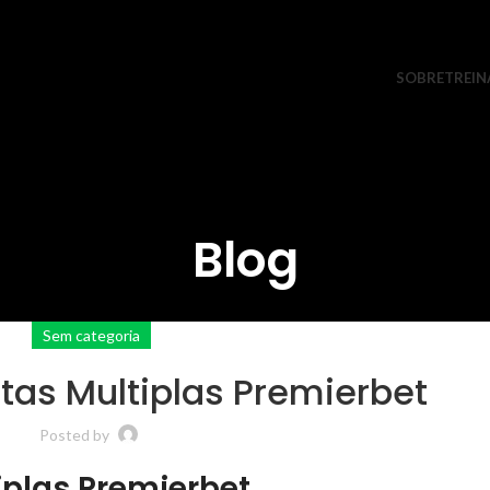
SOBRE
TREI
Blog
Sem categoria
tas Multiplas Premierbet
Posted by
iplas Premierbet