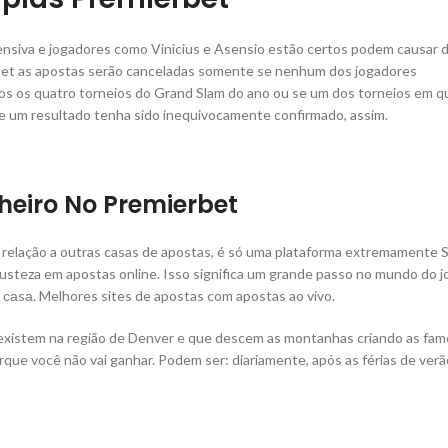
fensiva e jogadores como Vinicius e Asensio estão certos podem causar 
rbet as apostas serão canceladas somente se nenhum dos jogadores
dos os quatro torneios do Grand Slam do ano ou se um dos torneios em 
ue um resultado tenha sido inequivocamente confirmado, assim.
eiro No Premierbet
relação a outras casas de apostas, é só uma plataforma extremamente 
justeza em apostas online. Isso significa um grande passo no mundo do j
 саsа.
Melhores sites de apostas com apostas ao vivo.
 existem na região de Denver e que descem as montanhas criando as fa
ue você não vai ganhar. Podem ser: diariamente, após as férias de verã