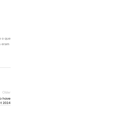
o o que
s eram
Older
To have
et 2024