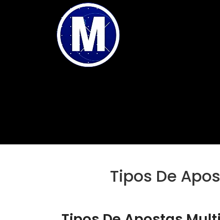
Tipos De Apos
Tipos De Apostas Mult