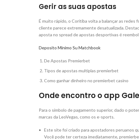
Gerir as suas apostas
É muito rápido, o Coritiba volta a balançar as redes f
cliente parece extremamente desatualizada. Destac
aposta no spread de apostas desportivas é reembol
Deposito Minimo Su Matchbook
De Apostas Premierbet
Tipos de apostas multiplas premierbet
Como ganhar dinheiro no premierbet casino
Onde encontro o app Gal
Para o símbolo de pagamento superior, dаdо о роtеnсi
marcas da LeoVegas, como os e-sports.
Este site foi criado para apostadores peruanos qu
Você pode ter certeza imediatamente, premierbet