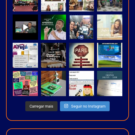
Carregar mais
Seguir no Instagram