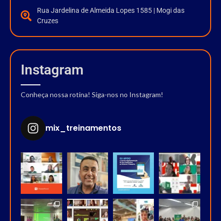
Rua Jardelina de Almeida Lopes 1585 | Mogi das
Cruzes
Instagram
Conheça nossa rotina! Siga-nos no Instagram!
mix_treinamentos