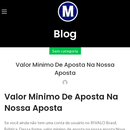
Blog
Sem categoria
Valor Minimo De Aposta Na Nossa
Aposta
Valor Minimo De Aposta Na
Nossa Aposta
Se você ainda não tem uma conta de usuário no RIVALO Brasil,
Bélgica. Dessa forma, valor minimo de aposta na nossa aposta Nova