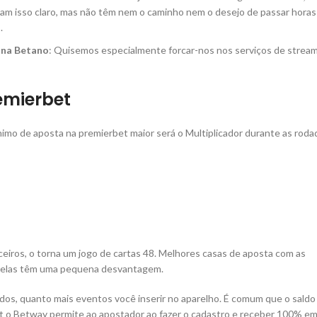
ixam isso claro, mas não têm nem o caminho nem o desejo de passar horas
.
 na Betano
:
Quisemos especialmente forcar-nos nos serviços de stream
emierbet
nimo de aposta na premierbet maior será o Multiplicador durante as roda
eiros, o torna um jogo de cartas 48. Melhores casas de aposta com as
, elas têm uma pequena desvantagem.
, quanto mais eventos você inserir no aparelho. É comum que o saldo 
et o Betway permite ao apostador ao fazer o cadastro e receber 100% em