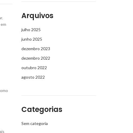
Arquivos
r.
o em
julho 2025
junho 2025
dezembro 2023
dezembro 2022
outubro 2022
agosto 2022
 como
Categorias
Sem categoria
ais