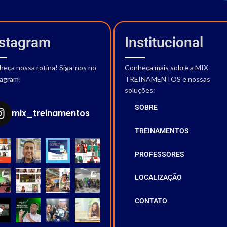
nstagram
Institucional
eça nossa rotina! Siga-nos no
Conheça mais sobre a MIX
tagram!
TREINAMENTOS e nossas
soluções:
SOBRE
mix_treinamentos
TREINAMENTOS
PROFESSORES
LOCALIZAÇÃO
CONTATO