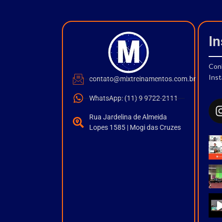
I
Conh
Ins
contato@mixtreinamentos.com.br
WhatsApp: (11) 9 9722-2111
Rua Jardelina de Almeida
Lopes 1585 | Mogi das Cruzes