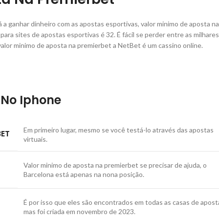
á a ganhar dinheiro com as apostas esportivas, valor minimo de aposta na
ara sites de apostas esportivas é 32. É fácil se perder entre as milhare
valor minimo de aposta na premierbet a NetBet é um cassino online.
 No Iphone
Em primeiro lugar, mesmo se você testá-lo através das apostas
BET
virtuais.
Valor minimo de aposta na premierbet se precisar de ajuda, o
Barcelona está apenas na nona posição.
É por isso que eles são encontrados em todas as casas de apost
mas foi criada em novembro de 2023.