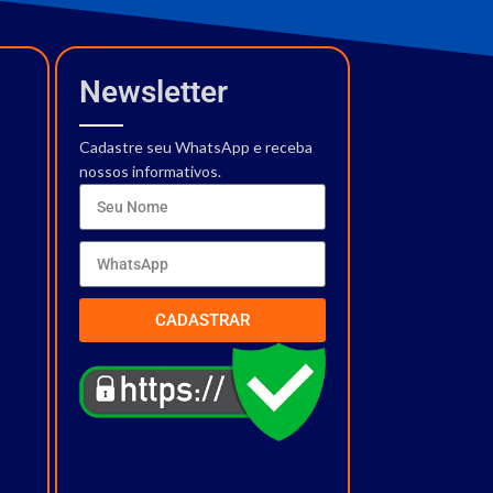
Newsletter
Cadastre seu WhatsApp e receba
nossos informativos.
CADASTRAR