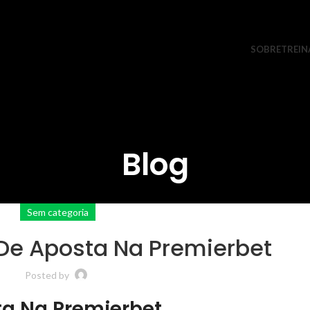
SOBRE
TREI
Blog
Sem categoria
De Aposta Na Premierbet
Posted by
ta Na Premierbet