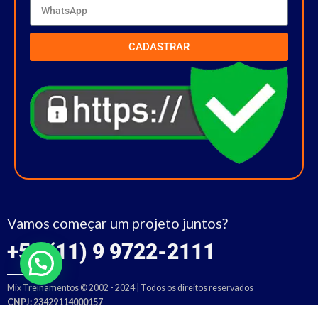
CADASTRAR
Vamos começar um projeto juntos?
+55 (11) 9 9722-2111
Mix Treinamentos © 2002 - 2024 | Todos os direitos reservados
CNPJ: 23429114000157