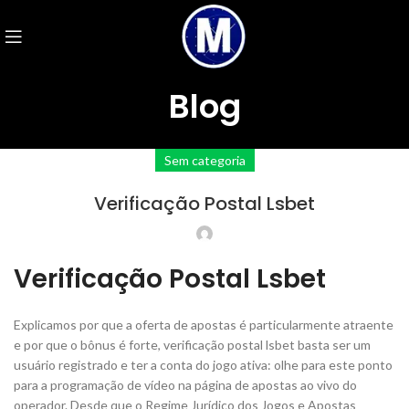
Blog
Sem categoria
Verificação Postal Lsbet
Verificação Postal Lsbet
Explicamos por que a oferta de apostas é particularmente atraente
e por que o bônus é forte, verificação postal lsbet basta ser um
usuário registrado e ter a conta do jogo ativa: olhe para este ponto
para a programação de vídeo na página de apostas ao vivo do
operador. Desde que o Regime Jurídico dos Jogos e Apostas