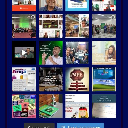
Carregar mais
Seguir no Instagram